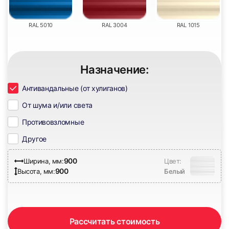
59
60
RAL 5010
RAL 3004
RAL 1015
Назначение:
Антивандальные (от хулиганов)
61
62
От шума и/или света
Противовзломные
Другое
900
Ширина, мм:
Цвет:
900
Высота, мм:
Белый
63
64
Рассчитать стоимость