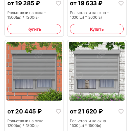
от
19 285
₽
от
19 633
₽
Рольставни на окна –
Рольставни на окна –
1500(ш) * 1200(в)
1000(ш) * 2000(в)
Купить
Купить
33
34
35
36
от
20 445
₽
от
21 620
₽
Рольставни на окна –
Рольставни на окна –
1200(ш) * 1800(в)
1500(ш) * 1500(в)