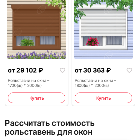
43
44
45
46
от
29 102
₽
от
30 363
₽
Рольставни на окна –
Рольставни на окна –
1700(ш) * 2000(в)
1800(ш) * 2000(в)
Купить
Купить
47
48
Рассчитать стоимость
рольставень для окон