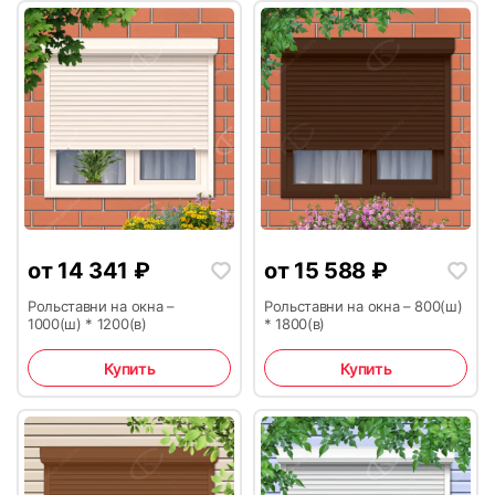
15
16
17
18
от
14 341
₽
от
15 588
₽
Рольставни на окна –
Рольставни на окна – 800(ш)
1000(ш) * 1200(в)
* 1800(в)
19
20
Купить
Купить