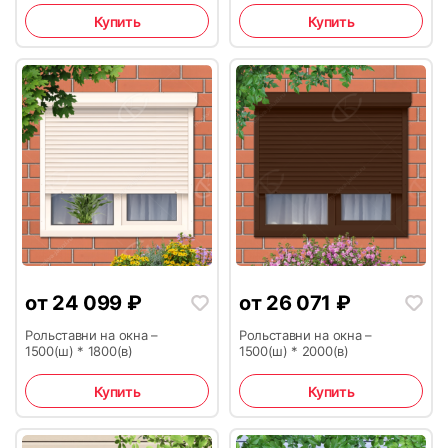
37
38
Купить
Купить
39
40
от
24 099
₽
от
26 071
₽
Рольставни на окна –
Рольставни на окна –
41
42
1500(ш) * 1800(в)
1500(ш) * 2000(в)
Купить
Купить