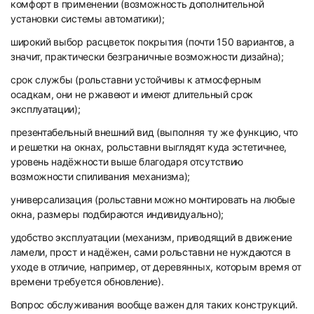
комфорт в применении (возможность дополнительной
установки системы автоматики);
широкий выбор расцветок покрытия (почти 150 вариантов, а
87
88
значит, практически безграничные возможности дизайна);
срок службы (рольставни устойчивы к атмосферным
осадкам, они не ржавеют и имеют длительный срок
эксплуатации);
презентабельный внешний вид (выполняя ту же функцию, что
и решетки на окнах, рольставни выглядят куда эстетичнее,
уровень надёжности выше благодаря отсутствию
89
90
возможности спиливания механизма);
универсализация (рольставни можно монтировать на любые
окна, размеры подбираются индивидуально);
удобство эксплуатации (механизм, приводящий в движение
ламели, прост и надёжен, сами рольставни не нуждаются в
уходе в отличие, например, от деревянных, которым время от
времени требуется обновление).
91
92
Вопрос обслуживания вообще важен для таких конструкций.