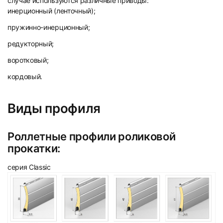
случае используются различные приводы:
инерционный (ленточный);
103
104
пружинно-инерционный;
редукторный;
воротковый;
кордовый.
105
106
Виды профиля
Роллетные профили роликовой
прокатки:
серия Classic
107
108