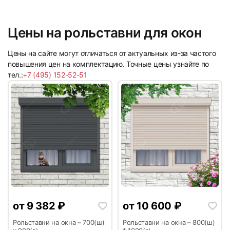
Цены на рольставни для окон
5
6
Цены на сайте могут отличаться от актуальных из-за частого
повышения цен на комплектацию. Точные цены узнайте по
тел.:
+7 (495) 152-52-51
7
8
от
9 382
₽
от
10 600
₽
9
10
Рольставни на окна – 700(ш)
Рольставни на окна – 800(ш)