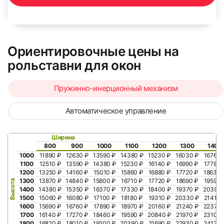
65
66
Ориентировочные цены на
рольставни для окон
Пружинно-инерционный механизм
Автоматическое управление
67
68
Ширина
800
900
1000
1100
1200
1300
1400
1000
11890 ₽
12630 ₽
13590 ₽
14380 ₽
15230 ₽
16030 ₽
16760 
1100
12510 ₽
13590 ₽
14380 ₽
15230 ₽
16140 ₽
16990 ₽
17780 
1200
13250 ₽
14160 ₽
15010 ₽
15860 ₽
16880 ₽
17720 ₽
18630 
1300
13870 ₽
14840 ₽
15800 ₽
16710 ₽
17720 ₽
18690 ₽
19590 
Высота
1400
14380 ₽
15350 ₽
16370 ₽
17330 ₽
18400 ₽
19370 ₽
20390 
69
70
1500
15060 ₽
16080 ₽
17100 ₽
18180 ₽
19310 ₽
20330 ₽
21410 
1600
15690 ₽
16760 ₽
17890 ₽
18970 ₽
20160 ₽
21240 ₽
22370 
1700
16140 ₽
17270 ₽
18460 ₽
19590 ₽
20840 ₽
21970 ₽
23100 
1800
16820 ₽
18010 ₽
19200 ₽
20390 ₽
21690 ₽
22930 ₽
24120 