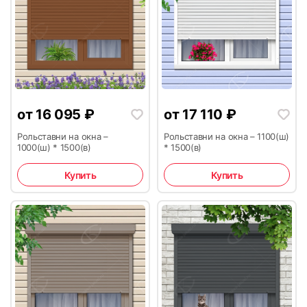
21
22
от
16 095
₽
от
17 110
₽
Рольставни на окна –
Рольставни на окна – 1100(ш)
23
24
1000(ш) * 1500(в)
* 1500(в)
Купить
Купить
25
26