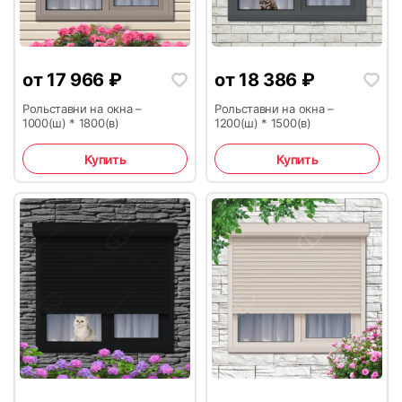
от
17 966
₽
от
18 386
₽
27
28
Рольставни на окна –
Рольставни на окна –
1000(ш) * 1800(в)
1200(ш) * 1500(в)
Купить
Купить
29
30
31
32