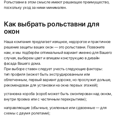
Рольставни в этом смысле имеют решающее преимущество,
поскольку уход за ними минимален.
Как выбрать рольставни для
окон
93
94
Наша компания предлагает изящное, недорогое и практичное
решение защиты ваших окон — это рольставни. Позвоните
нам, и мы подберём оптимальный вариант именно для Вашего
случая, выберем цвет и впишем конструкцию в дизайн
фасада Вашего дома.
При выборе ставен следует учесть следующие факторы:
95
96
тип профиля (может быть экструдированным или
облегченным, первый вариант дороже, но прослужит дольше,
рекомендован для установки на окна первых этажей);
установка короба (короб может быть смонтирован над окном,
внутри проема или с частичным перекрытием);
направляющие (обычные, усиленные или сдвоенные — для
схемы с двумя ролетами);