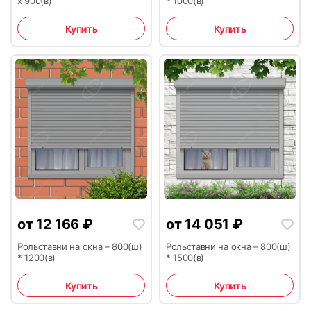
х 900(в)
* 1000(в)
Купить
Купить
11
12
13
14
от
12 166
₽
от
14 051
₽
Рольставни на окна – 800(ш)
Рольставни на окна – 800(ш)
* 1200(в)
* 1500(в)
Купить
Купить