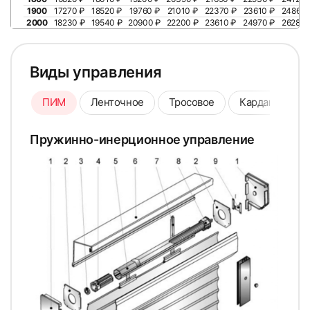
1900
17270 ₽
18520 ₽
19760 ₽
21010 ₽
22370 ₽
23610 ₽
24860 
2000
18230 ₽
19540 ₽
20900 ₽
22200 ₽
23610 ₽
24970 ₽
26280 
Виды управления
71
72
ПИМ
Ленточное
Тросовое
Карданное
Пружинно-инерционное управление
73
74
75
76