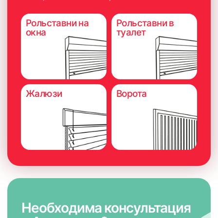
Рольставни на
Рольставни в
окна
туалет
Жалюзи
Ворота
Необходима консультация