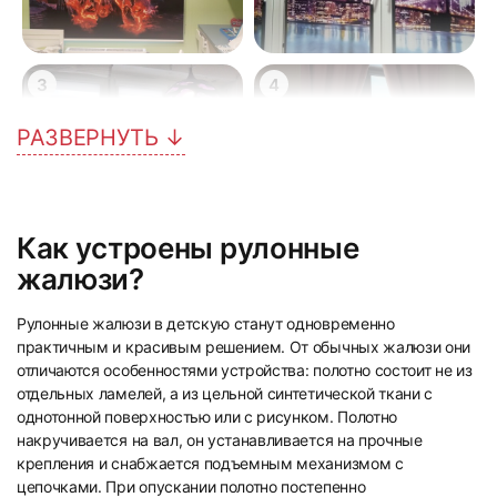
3
4
РАЗВЕРНУТЬ ↓
Как устроены рулонные
5
6
жалюзи?
Рулонные жалюзи в детскую станут одновременно
практичным и красивым решением. От обычных жалюзи они
отличаются особенностями устройства: полотно состоит не из
отдельных ламелей, а из цельной синтетической ткани с
однотонной поверхностью или с рисунком. Полотно
накручивается на вал, он устанавливается на прочные
7
8
крепления и снабжается подъемным механизмом с
цепочками. При опускании полотно постепенно