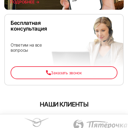
ПОДРОБНЕЕ →
Бесплатная
47
48
консультация
Ответим на все
вопросы
Заказать звонок
49
50
НАШИ КЛИЕНТЫ
51
52