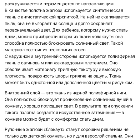
раскручивается и перемещается по направляющим.
В качестве полотна жалюзи используется синтетическая
ткань с антистатической пропиткой. На ней не скапливается
пыль, она не выгорает на солнце и долго сохраняет
первоначальный цвет. Для ребенка, которому нужно спать
днем, можно приобрести шторы из ткани «блэкаут»: она
9
10
способна полностью блокировать солнечный свет. Такой
материал состоит из нескольких слоев:
С наружной и внутренней стороны используется полиэфирная
ткань с сатиновым или жаккардовым плетением. Оно
обеспечивает материалу приятную текстуру и высокую
плотность, поверхность шторы приятна на ощупь. Ткань
может быть однотонной или дополненной цветным рисунком.
11
12
Внутренний слой — это ткань из черной полиэфирной нити.
Она полностью блокирует проникновение солнечных лучей в
комнату, хорошо поглощает свет. В результате при опускании
такого полотна создается искусственное затемнение — в
комнате можно будет с комфортом спать днем.
Рулонные жалюзи «блэкаут» станут хорошим решением не
только для детской комнаты, но и для взрослой спальни. Они
13
14