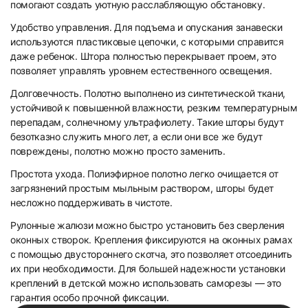
помогают создать уютную расслабляющую обстановку.
Удобство управления. Для подъема и опускания занавески
19
20
используются пластиковые цепочки, с которыми справится
даже ребенок. Штора полностью перекрывает проем, это
позволяет управлять уровнем естественного освещения.
Долговечность. Полотно выполнено из синтетической ткани,
устойчивой к повышенной влажности, резким температурным
перепадам, солнечному ультрафиолету. Такие шторы будут
безотказно служить много лет, а если они все же будут
21
22
повреждены, полотно можно просто заменить.
Простота ухода. Полиэфирное полотно легко очищается от
загрязнений простым мыльным раствором, шторы будет
несложно поддерживать в чистоте.
Рулонные жалюзи можно быстро установить без сверления
оконных створок. Крепления фиксируются на оконных рамах
с помощью двустороннего скотча, это позволяет отсоединить
23
24
их при необходимости. Для большей надежности установки
креплений в детской можно использовать саморезы — это
гарантия особо прочной фиксации.