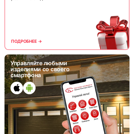
41
42
ПОДРОБНЕЕ →
Управляйте любыми
43
44
изделиями со своего
смартфона
45
46