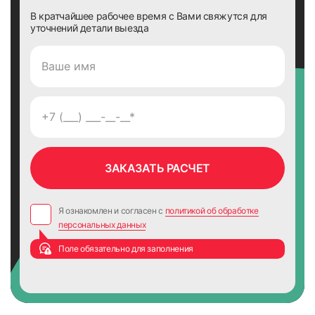
В кратчайшее рабочее время с Вами свяжутся для
уточнений детали выезда
31
32
33
34
Я ознакомлен и согласен с
политикой об обработке
персональных данных
Поле обязательно для заполнения