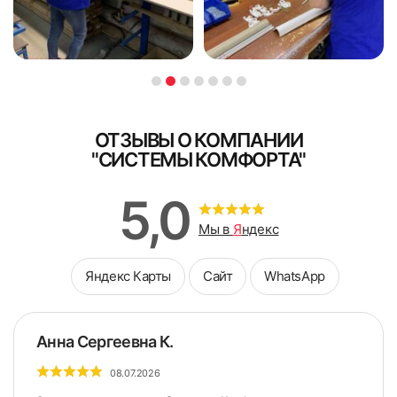
57
58
ОТЗЫВЫ О КОМПАНИИ
"СИСТЕМЫ КОМФОРТА"
59
60
5,0
Мы в
Я
ндекс
Яндекс Карты
Сайт
WhatsApp
61
62
Анна Сергеевна К.
08.07.2026