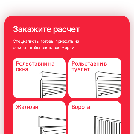
Закажите расчет
Специалисты готовы приехать на
объект, чтобы снять все мерки
Рольставни на
Рольставни в
окна
туалет
Жалюзи
Ворота