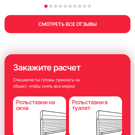
СМОТРЕТЬ ВСЕ ОТЗЫВЫ
Закажите расчет
Специалисты готовы приехать на
объект, чтобы снять все мерки
Рольставни на
Рольставни в
окна
туалет