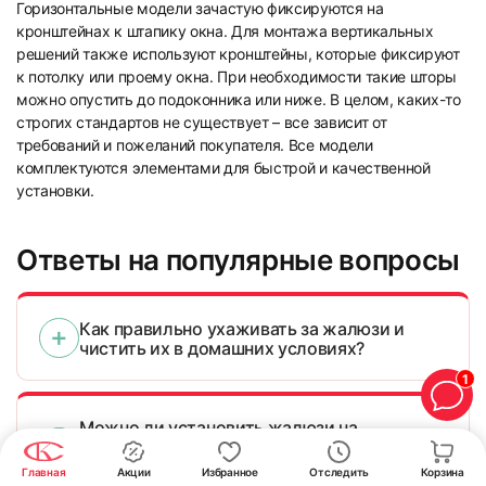
Горизонтальные модели зачастую фиксируются на
кронштейнах к штапику окна. Для монтажа вертикальных
решений также используют кронштейны, которые фиксируют
к потолку или проему окна. При необходимости такие шторы
можно опустить до подоконника или ниже. В целом, каких-то
строгих стандартов не существует – все зависит от
требований и пожеланий покупателя. Все модели
комплектуются элементами для быстрой и качественной
установки.
Ответы на популярные вопросы
Как правильно ухаживать за жалюзи и
чистить их в домашних условиях?
1
Можно ли установить жалюзи на
пластиковые окна самостоятельно или
лучше вызвать мастера?
Главная
Акции
Избранное
Отследить
Корзина