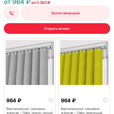
от 964 ₽
от 1 157 ₽
Вызов замерщика
7
8
Открыть каталог
9
10
964
₽
964
₽
Вертикальные тканевые
Вертикальные тканевые
11
12
жалюзи – Лайн темно-серый
жалюзи – Лайн лимонный