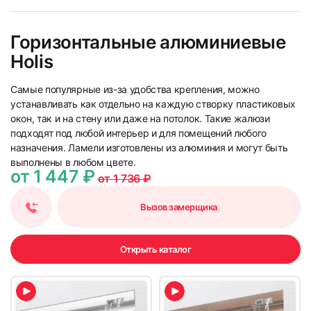
Горизонтальные алюминиевые
23
24
Holis
Самые популярные из-за удобства крепления, можно
устанавливать как отдельно на каждую створку пластиковых
окон, так и на стену или даже на потолок. Такие жалюзи
подходят под любой интерьер и для помещений любого
назначения. Ламели изготовлены из алюминия и могут быть
25
26
выполнены в любом цвете.
от 1 447 ₽
от 1 736 ₽
Вызов замерщика
Открыть каталог
27
28