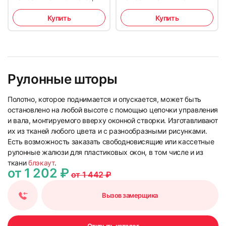
Купить
Купить
13
14
Рулонные шторы
Полотно, которое поднимается и опускается, может быть
остановлено на любой высоте с помощью цепочки управления
и вала, монтируемого вверху оконной створки. Изготавливают
их из тканей любого цвета и с разнообразными рисунками.
Есть возможность заказать свободновисящие или кассетные
рулонные жалюзи для пластиковых окон, в том числе и из
15
16
ткани
блэкаут
.
от 1 202 ₽
от 1 442 ₽
Вызов замерщика