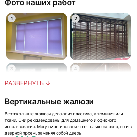
Фото наших работ
1
2
3
4
РАЗВЕРНУТЬ ↓
Вертикальные жалюзи
Вертикальные жалюзи делают из пластика, алюминия или
5
6
ткани. Они рекомендованы для домашнего и офисного
использования. Могут монтироваться не только на окно, но и в
дверной проем, заменяя собой дверь.