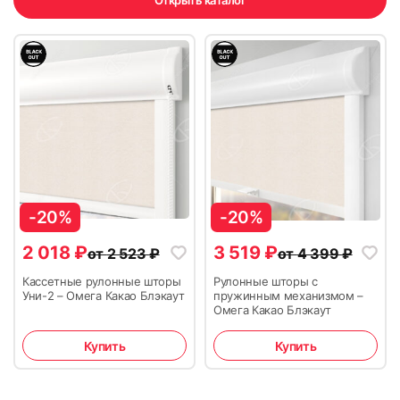
Открыть каталог
17
18
19
20
-20%
-20%
2 018
₽
3 519
₽
от
2 523
₽
от
4 399
₽
Кассетные рулонные шторы
Рулонные шторы с
Уни-2 – Омега Какао Блэкаут
пружинным механизмом –
Омега Какао Блэкаут
21
22
Купить
Купить