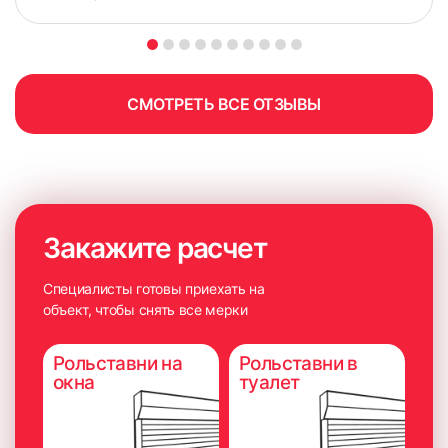
СМОТРЕТЬ ВСЕ ОТЗЫВЫ
Закажите расчет
Специалисты готовы приехать на
объект, чтобы снять все мерки
Рольставни на
Рольставни в
окна
туалет