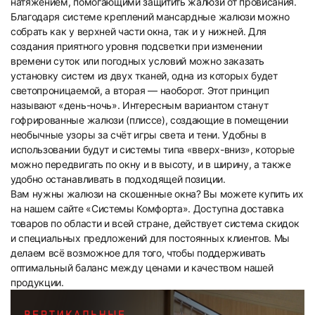
натяжением, помогающими защитить жалюзи от провисания.
Благодаря системе креплений мансардные жалюзи можно
13
14
собрать как у верхней части окна, так и у нижней. Для
создания приятного уровня подсветки при изменении
времени суток или погодных условий можно заказать
установку систем из двух тканей, одна из которых будет
светопроницаемой, а вторая — наоборот. Этот принцип
называют «день-ночь». Интересным вариантом станут
гофрированные жалюзи (плиссе), создающие в помещении
необычные узоры за счёт игры света и тени. Удобны в
15
16
использовании будут и системы типа «вверх-вниз», которые
можно передвигать по окну и в высоту, и в ширину, а также
удобно останавливать в подходящей позиции.
Вам нужны жалюзи на скошенные окна? Вы можете купить их
на нашем сайте «Системы Комфорта». Доступна доставка
товаров по области и всей стране, действует система скидок
и специальных предложений для постоянных клиентов. Мы
делаем всё возможное для того, чтобы поддерживать
17
18
оптимальный баланс между ценами и качеством нашей
продукции.