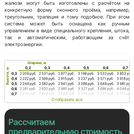
жалюзи могут быть изготовлены с расчётом на
конкретную форму оконного проёма, например,
треугольник, трапеция и тому подобное. При этом
система может быть оснащена как ручным
управлением в виде специального крепления, штока,
так и автоматическим, работающим за счёт
электроэнергии.
Ширина, м
0,2
0,3
0,4
0,5
0,6
0,7
Высота, м
0,3
2 209 руб.
2 531 руб.
2 877 руб.
3 198 руб.
3 532 руб.
3 853 руб.
0,4
2 222 руб.
2 569 руб.
2 915 руб.
3 237 руб.
3 571 руб.
3 918 руб.
0,5
2 248 руб.
2 582 руб.
2 941 руб.
3 288 руб.
3 648 руб.
3 981 руб.
0,6
2 261 руб.
2 620 руб.
2 980 руб.
3 327 руб.
3 686 руб.
4 046 руб.
0,7
2 274 руб.
2 646 руб.
3 006 руб.
3 378 руб.
3 737 руб.
4 110 руб.
Отобразить все
Рассчитаем
предварительную стоимость