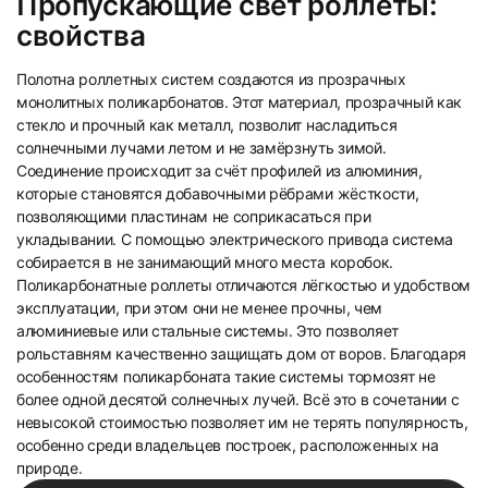
Пропускающие свет роллеты:
свойства
Полотна роллетных систем создаются из прозрачных
монолитных поликарбонатов. Этот материал, прозрачный как
стекло и прочный как металл, позволит насладиться
солнечными лучами летом и не замёрзнуть зимой.
35
36
Соединение происходит за счёт профилей из алюминия,
которые становятся добавочными рёбрами жёсткости,
позволяющими пластинам не соприкасаться при
укладывании. С помощью электрического привода система
собирается в не занимающий много места коробок.
Поликарбонатные роллеты отличаются лёгкостью и удобством
эксплуатации, при этом они не менее прочны, чем
алюминиевые или стальные системы. Это позволяет
37
38
рольставням качественно защищать дом от воров. Благодаря
особенностям поликарбоната такие системы тормозят не
более одной десятой солнечных лучей. Всё это в сочетании с
невысокой стоимостью позволяет им не терять популярность,
особенно среди владельцев построек, расположенных на
природе.