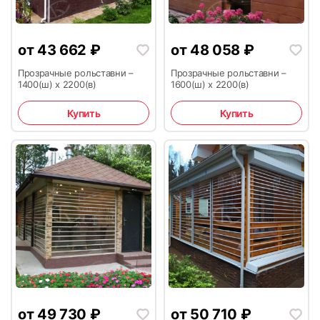
17
18
от
43 662
₽
от
48 058
₽
Прозрачные рольставни –
Прозрачные рольставни –
1400(ш) х 2200(в)
1600(ш) х 2200(в)
Купить
Купить
19
20
21
22
от
49 730
₽
от
50 710
₽