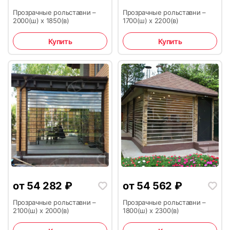
Прозрачные рольставни –
Прозрачные рольставни –
2000(ш) х 1850(в)
1700(ш) х 2200(в)
23
24
Купить
Купить
25
26
от
54 282
₽
от
54 562
₽
Прозрачные рольставни –
Прозрачные рольставни –
27
28
2100(ш) х 2000(в)
1800(ш) х 2300(в)