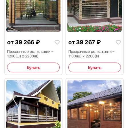
от
39 266
₽
от
39 267
₽
13
14
Прозрачные рольставни –
Прозрачные рольставни –
1200(ш) х 2200(в)
1100(ш) х 2200(в)
Купить
Купить
15
16