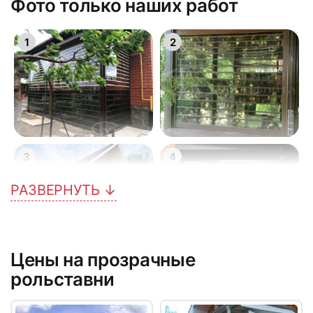
Фото только наших работ
1
2
3
4
РАЗВЕРНУТЬ ↓
Цены на прозрачные
5
6
рольставни