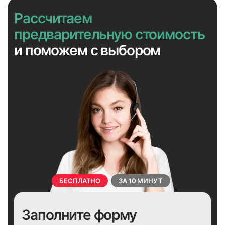
Рассчитаем
39
40
предварительную стоимость
и поможем с выбором
41
42
БЕСПЛАТНО
ЗА 10 МИНУТ
43
44
Заполните форму