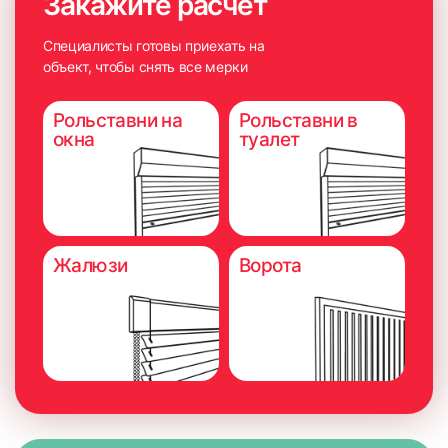
Закажите расчет
Специалисты готовы приехать на
объект, чтобы снять все мерки
Рольставни на
Рольставни в
окна
туалет
Жалюзи
Ворота