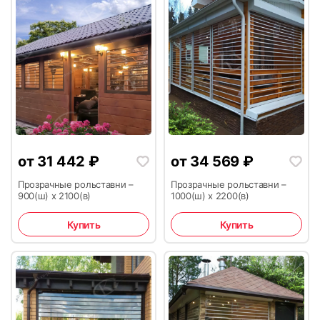
7
8
от
31 442
₽
от
34 569
₽
Прозрачные рольставни –
Прозрачные рольставни –
9
10
900(ш) х 2100(в)
1000(ш) х 2200(в)
Купить
Купить
11
12