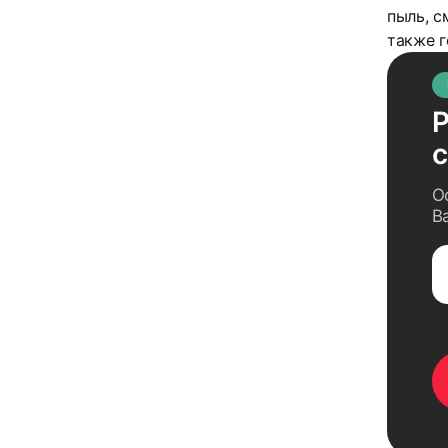
пыль, с
также г
Р
О
В