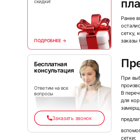
пл
скидки!
Ранее в
осталис
сетку, 
заказы 
ПОДРОБНЕЕ →
Пр
Бесплатная
консультация
При выб
произво
Ответим на все
В переч
вопросы
для кор
замерщ
Заказать звонок
предлаг
вспомог
сетки;