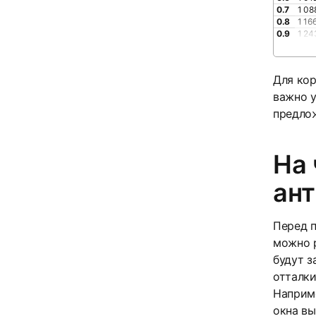
0.7
1 08
0.8
1 16
0.9
1 24
Для кор
важно у
предлож
На 
ан
Перед п
можно р
будут з
отталки
Наприме
окна вы