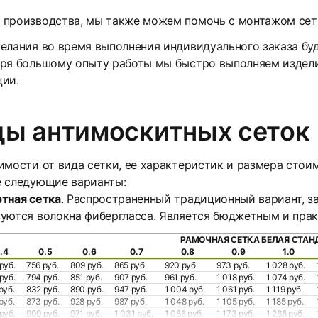
 производства, мы также можем помочь с монтажом сет
елания во время выполнения индивидуального заказа буд
ря большому опыту работы мы быстро выполняем издели
ции.
ды антимоскитных сеток
имости от вида сетки, ее характеристик и размера стои
е следующие варианты:
тная сетка
. Распространенный традиционный вариант, 
зуются волокна фибергласса. Является бюджетным и пра
РАМОЧНАЯ СЕТКА БЕЛАЯ СТАН
.4
0.5
0.6
0.7
0.8
0.9
1.0
руб.
756 руб.
809 руб.
865 руб.
920 руб.
973 руб.
1 028 руб.
руб.
794 руб.
851 руб.
907 руб.
961 руб.
1 018 руб.
1 074 руб.
руб.
832 руб.
890 руб.
947 руб.
1 004 руб.
1 061 руб.
1 119 руб.
руб.
873 руб.
928 руб.
987 руб.
1 048 руб.
1 105 руб.
1 185 руб.
руб.
909 руб.
971 руб.
1 031 руб.
1 088 руб.
1 173 руб.
1 268 руб.