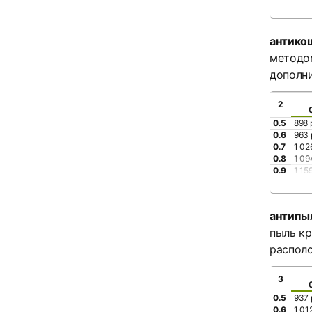
антико
методом
дополни
2
0.5
898 
0.6
963 
0.7
1 02
0.8
1 09
0.9
1 15
антипы
пыль кр
располо
3
0.5
937 
0.6
1 01