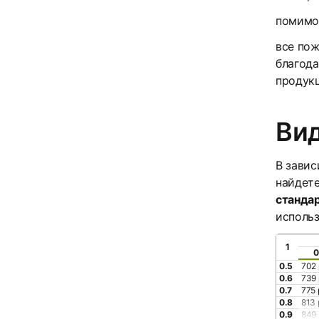
помимо
все пож
благода
продук
Ви
В завис
найдет
стандар
исполь
1
0
0.5
702 
0.6
739 
0.7
775 
0.8
813 
0.9
849 