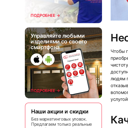
ПОДРОБНЕЕ →
Нео
Управляйте любыми
изделиями со своего
смартфона
Чтобы г
приобре
чистоту
доступн
людям п
отказыв
ПОДРОБНЕЕ →
вспомог
услугой
Наши акции и скидки
Кач
Без маркетинговых уловок.
Предлагаем только реальные