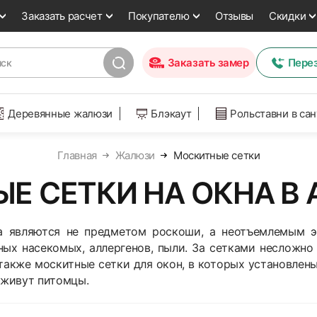
Заказать расчет
Покупателю
Отзывы
Скидки
Заказать замер
Пере
Деревянные жалюзи
Блэкаут
Рольставни в са
Главная
Жалюзи
Москитные сетки
Е СЕТКИ НА ОКНА В 
а являются не предметом роскоши, а неотъемлемым э
ых насекомых, аллергенов, пыли. За сетками несложно 
также москитные сетки для окон, в которых установле
 живут питомцы.