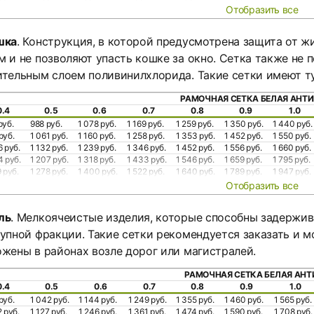
Отобразить все
шка
. Конструкция, в которой предусмотрена защита от 
 и не позволяют упасть кошке за окно. Сетка также не
тельным слоем поливинилхлорида. Такие сетки имеют ту
РАМОЧНАЯ СЕТКА БЕЛАЯ АНТ
0.4
0.5
0.6
0.7
0.8
0.9
1.0
руб.
988 руб.
1 078 руб.
1 169 руб.
1 259 руб.
1 350 руб.
1 440 руб.
руб.
1 061 руб.
1 160 руб.
1 258 руб.
1 353 руб.
1 452 руб.
1 550 руб.
6 руб.
1 132 руб.
1 239 руб.
1 346 руб.
1 452 руб.
1 556 руб.
1 660 руб.
4 руб.
1 207 руб.
1 318 руб.
1 433 руб.
1 546 руб.
1 659 руб.
1 795 руб.
9 руб.
1 278 руб.
1 400 руб.
1 522 руб.
1 640 руб.
1 789 руб.
1 947 руб.
Отобразить все
ль
. Мелкоячеистые изделия, которые способны задержива
упной фракции. Такие сетки рекомендуется заказать и м
жены в районах возле дорог или магистралей.
РАМОЧНАЯ СЕТКА БЕЛАЯ АНТ
0.4
0.5
0.6
0.7
0.8
0.9
1.0
руб.
1 042 руб.
1 144 руб.
1 249 руб.
1 355 руб.
1 460 руб.
1 565 руб.
2 руб.
1 127 руб.
1 246 руб.
1 361 руб.
1 474 руб.
1 590 руб.
1 708 руб.