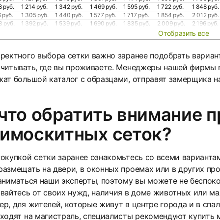
8 руб.
1 214 руб.
1 342 руб.
1 469 руб.
1 595 руб.
1 722 руб.
1 848 руб.
6 руб.
1 305 руб.
1 440 руб.
1 577 руб.
1 717 руб.
1 854 руб.
2 012 руб.
3 руб.
1 392 руб.
1 539 руб.
1 690 руб.
1 835 руб.
2 009 руб.
2 196 руб.
Отобразить все
ректного выбора сетки важно заранее подобрать вариан
читывать, где вы проживаете. Менеджеры нашей фирмы п
ат большой каталог с образцами, отправят замерщика на
что обратить внимание п
тимоскитных сеток?
окупкой сетки заранее ознакомьтесь со всеми варианта
азмещать на двери, в оконных проемах или в других пр
аниматься наши эксперты, поэтому вы можете не беспоко
вайтесь от своих нужд, наличия в доме животных или ма
р, для жителей, которые живут в центре города и в спаль
ходят на магистраль, специалисты рекомендуют купить 