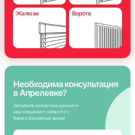
Жалюзи
Ворота
Необходима консультация
в Апрелевке?
Заполните контактные данные и
наш специалист свяжется с
Вами в ближайшее время