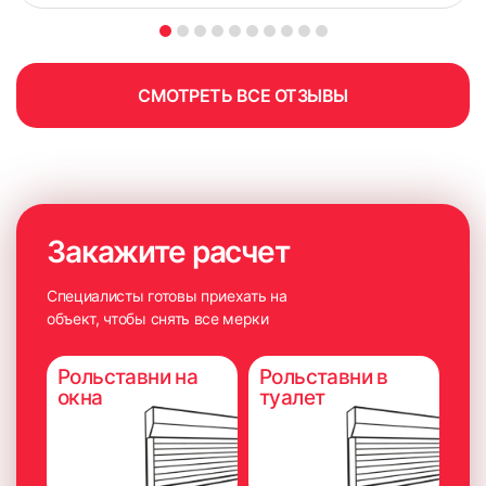
СМОТРЕТЬ ВСЕ ОТЗЫВЫ
Закажите расчет
Специалисты готовы приехать на
объект, чтобы снять все мерки
Рольставни на
Рольставни в
окна
туалет