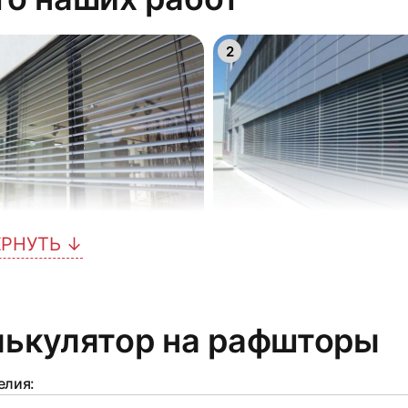
2
ЕРНУТЬ ↓
5
лькулятор на рафшторы
елия: