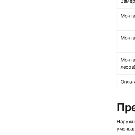
Заме
Монта
Монта
Монта
лесов
Оплат
Пр
Наружн
уменьша