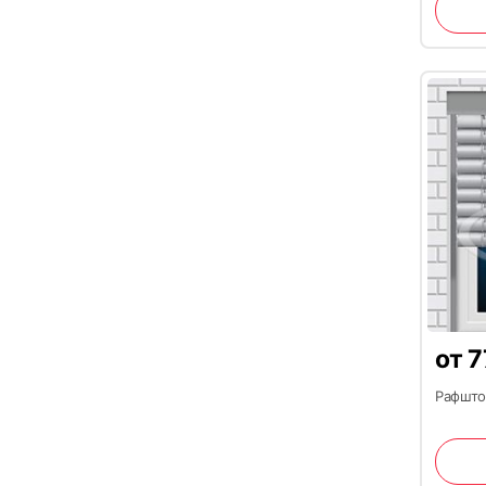
от
7
Рафштор