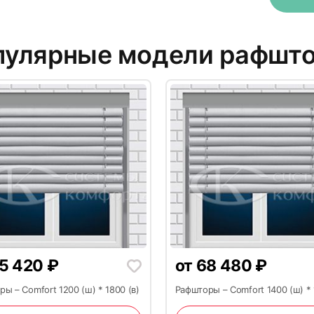
пулярные модели рафшт
20
5 420
₽
от
68 480
₽
ы – Comfort 1200 (ш) * 1800 (в)
Рафшторы – Comfort 1400 (ш) * 