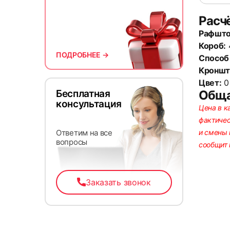
Расч
Рафшто
13
Короб:
ПОДРОБНЕЕ →
Способ
Кроншт
Цвет:
0 
Бесплатная
Обща
консультация
Цена в к
фактичес
Ответим на все
и смены 
вопросы
сообщит
16
Заказать звонок