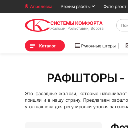
Фото работ
Апрелевка
Режим работы
СИСТЕМЫ КОМФОРТА
Жалюзи, Рольставни, Ворота
Каталог
Рулонные шторы
РАФШТОРЫ -
Это фасадные жалюзи, которые навешиваютс
пришли и в нашу страну. Предлагаем рафшто
угол наклона для регулировки уровня затенен
Фот