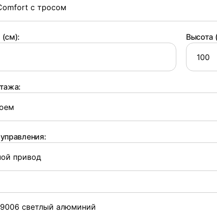
8
(см):
Высота 
тажа:
управления:
11