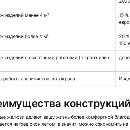
р
2000
ж изделий менее 4 м²
15 %
евро
ж изделий более 4 м²
20 %
150 
ж изделий с высотными работами (с крана или с
допо
)
а работы альпинистов, автокрана
Инди
еимущества конструкци
ые жалюзи делают вашу жизнь более комфортной благо
ется нагрев окон летом, а значит, можно сэкономить на