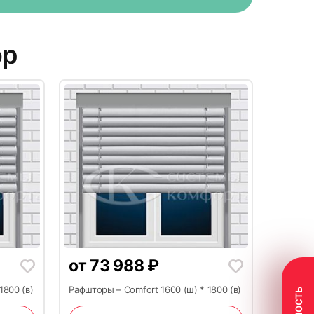
ор
21
от
73 988
₽
1800 (в)
Рафшторы – Comfort 1600 (ш) * 1800 (в)