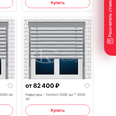
Купить
от
82 400
₽
2000 (в)
Рафшторы – Comfort 2000 (ш) * 2000
(в)
Купить