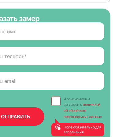
азать замер
15
18
Я ознакомлен и
согласен с
политикой
об обработке
персональных данных
Поле обязательно для
заполнения