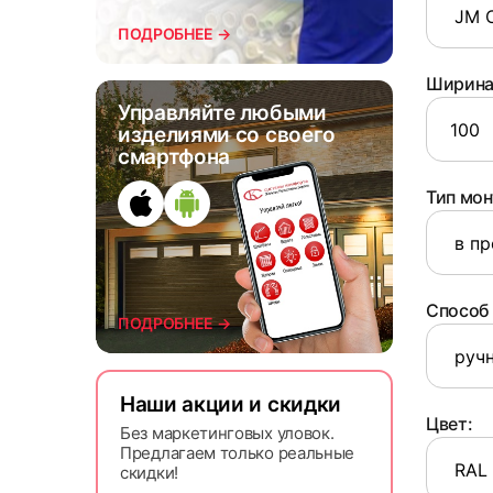
ПОДРОБНЕЕ →
7
Ширина 
Управляйте любыми
изделиями со своего
смартфона
Тип мон
Способ 
10
ПОДРОБНЕЕ →
Наши акции и скидки
Цвет:
Без маркетинговых уловок.
Предлагаем только реальные
скидки!