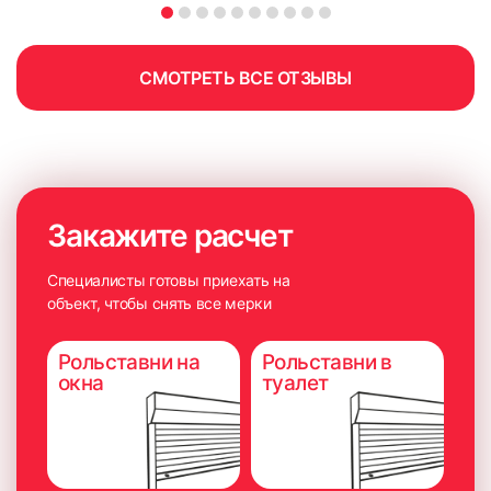
СМОТРЕТЬ ВСЕ ОТЗЫВЫ
Закажите расчет
Специалисты готовы приехать на
объект, чтобы снять все мерки
Рольставни на
Рольставни в
окна
туалет