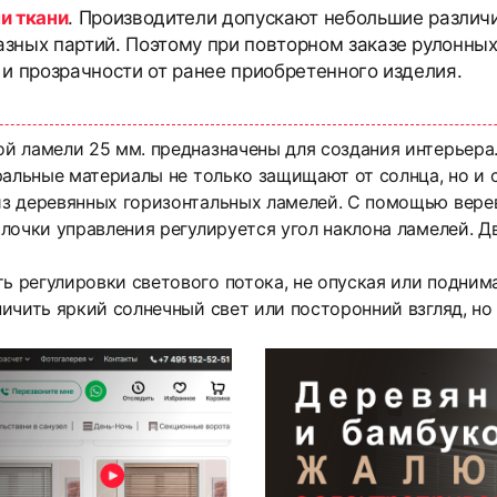
и ткани
. Производители допускают небольшие различи
азных партий. Поэтому при повторном заказе рулонны
 и прозрачности от ранее приобретенного изделия.
й ламели 25 мм. предназначены для создания интерьера
ральные материалы не только защищают от солнца, но и
з деревянных горизонтальных ламелей. С помощью вере
лочки управления регулируется угол наклона ламелей. Д
регулировки светового потока, не опуская или поднима
ичить яркий солнечный свет или посторонний взгляд, н