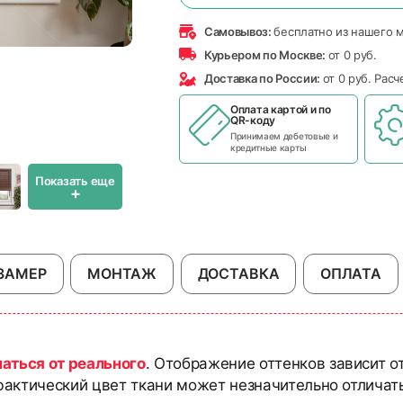
Самовывоз:
бесплатно из нашего 
Курьером по Москве:
от 0 руб.
Доставка по России:
от 0 руб. Рас
Оплата картой и по
QR-коду
Принимаем дебетовые и
кредитные карты
Показать еще
+
ЗАМЕР
МОНТАЖ
ДОСТАВКА
ОПЛАТА
чаться от реального
. Отображение оттенков зависит о
актический цвет ткани может незначительно отличать