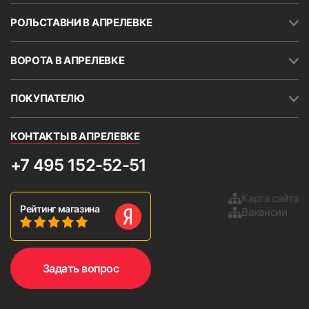
закреплять их надежно, с помощью дюбелей под
конкретную поверхность, чтобы они не упали и не
РОЛЬСТАВНИ В АПРЕЛЕВКЕ
причинили вред здоровью!
ВОРОТА В АПРЕЛЕВКЕ
ПОКУПАТЕЛЮ
КОНТАКТЫ В АПРЕЛЕВКЕ
+7 495 152-52-51
Карта сайта
Рейтинг магазина
Вакансии
Задать вопрос