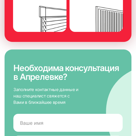
Необходима консультация
в Апрелевке?
Заполните контактные данные и
1. Отмечаем место для крепежных элементов карниза на
наш специалист свяжется с
стене или потолке. Важно, чтобы все элементы
Вами в ближайшее время
размещались на одной линии, чтобы жалюзи висели
горизонтально. В противном случае изделие будет
некорректно работать на подъем и опускание.