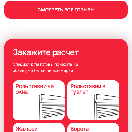
СМОТРЕТЬ ВСЕ ОТЗЫВЫ
Закажите расчет
Специалисты готовы приехать на
7. Прикрепляем фиксатор для ручки управления
объект, чтобы снять все мерки
Установка жалюзи к стене или
Рольставни на
Рольставни в
потолку (на саморезы)
окна
туалет
Жалюзи
Ворота