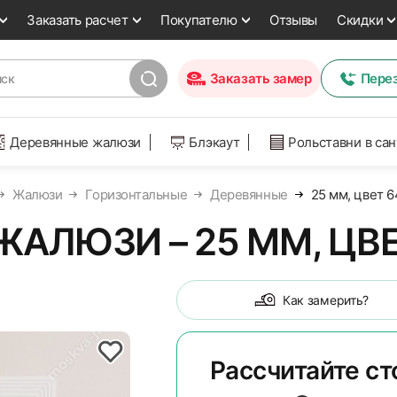
Заказать расчет
Покупателю
Отзывы
Скидки
Заказать замер
Пере
Деревянные жалюзи
Блэкаут
Рольставни в са
Жалюзи
Горизонтальные
Деревянные
25 мм, цвет 
АЛЮЗИ – 25 ММ, ЦВ
Как замерить?
Рассчитайте с