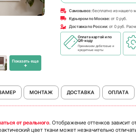
Самовывоз:
бесплатно из нашего 
Курьером по Москве:
от 0 руб.
Доставка по России:
от 0 руб. Рас
Оплата картой и по
QR-коду
Принимаем дебетовые и
кредитные карты
Показать еще
+
ЗАМЕР
МОНТАЖ
ДОСТАВКА
ОПЛАТА
чаться от реального
. Отображение оттенков зависит о
актический цвет ткани может незначительно отличать