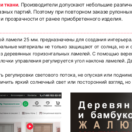
и ткани
. Производители допускают небольшие различи
азных партий. Поэтому при повторном заказе рулонны
 и прозрачности от ранее приобретенного изделия.
й ламели 25 мм. предназначены для создания интерьера
ральные материалы не только защищают от солнца, но и
з деревянных горизонтальных ламелей. С помощью вере
лочки управления регулируется угол наклона ламелей. Д
регулировки светового потока, не опуская или поднима
ичить яркий солнечный свет или посторонний взгляд, н