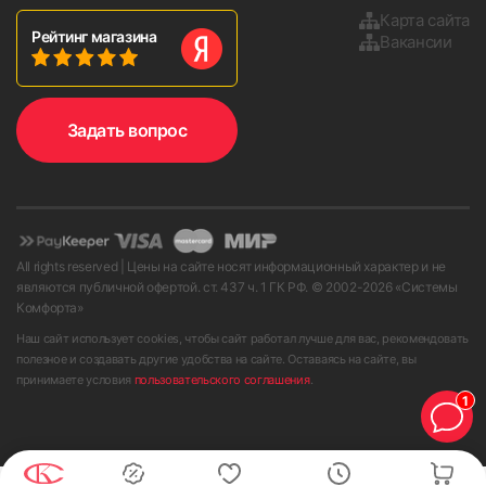
Карта сайта
Рейтинг магазина
Вакансии
Задать вопрос
3. Устанавливаем карниз на кронштейны и фиксируем до
щелчка.
All rights reserved | Цены на сайте носят информационный характер и не
являются публичной офертой. ст. 437 ч. 1 ГК РФ. © 2002-
2026
«Системы
Комфорта»
Наш сайт использует cookies, чтобы сайт работал лучше для вас, рекомендовать
полезное и создавать другие удобства на сайте. Оставаясь на сайте, вы
принимаете условия
пользовательского соглашения
.
1