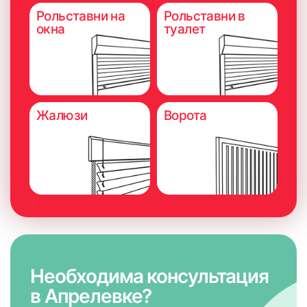
потолку (на саморезы)
Рольставни на
Рольставни в
окна
туалет
Жалюзи
Ворота
Необходима консультация
в Апрелевке?