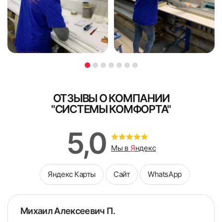
доплата принимается наличными.
Я ознакомлен и согласен с
политикой об обработке
Я ознакомлен и согласен с
политикой об обработке
персональных данных
персональных данных
Поле обязательно для заполнения
Поле обязательно для заполнения
ОТЗЫВЫ О КОМПАНИИ
"СИСТЕМЫ КОМФОРТА"
5,0
Мы в
Я
ндекс
Яндекс Карты
Сайт
WhatsApp
6. Закрепляем фиксатор троса в нижней части окна с
натяжением
Михаил Алексеевич П.