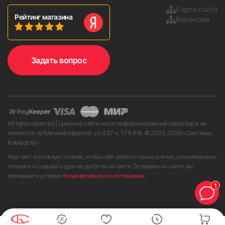
Карта сайта
Рейтинг магазина
Вакансии
Задать вопрос
3. Устанавливаем карниз на кронштейны и фиксируем до
щелчка.
All rights reserved | Цены на сайте носят информационный характер и не
являются публичной офертой. ст. 437 ч. 1 ГК РФ. © 2002-
2026
«Системы
Комфорта»
Наш сайт использует cookies, чтобы сайт работал лучше для вас, рекомендовать
полезное и создавать другие удобства на сайте. Оставаясь на сайте, вы
принимаете условия
пользовательского соглашения
.
1