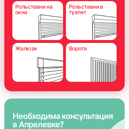
потолку (на саморезы)
Рольставни на
Рольставни в
окна
туалет
Жалюзи
Ворота
Необходима консультация
в Апрелевке?