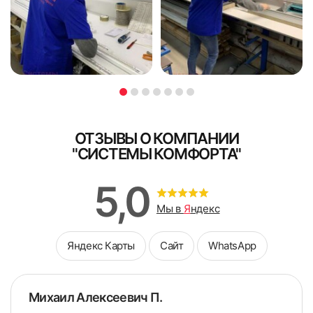
доплата принимается наличными.
Я ознакомлен и согласен с
политикой об обработке
Я ознакомлен и согласен с
политикой об обработке
персональных данных
персональных данных
Поле обязательно для заполнения
Поле обязательно для заполнения
ОТЗЫВЫ О КОМПАНИИ
"СИСТЕМЫ КОМФОРТА"
5,0
Мы в
Я
ндекс
Яндекс Карты
Сайт
WhatsApp
6. Закрепляем фиксатор троса в нижней части окна с
натяжением
Михаил Алексеевич П.