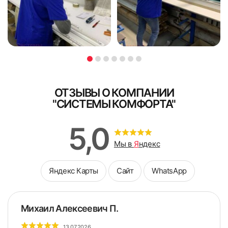
доплата принимается наличными.
Я ознакомлен и согласен с
политикой об обработке
Я ознакомлен и согласен с
политикой об обработке
персональных данных
персональных данных
Поле обязательно для заполнения
Поле обязательно для заполнения
ОТЗЫВЫ О КОМПАНИИ
"СИСТЕМЫ КОМФОРТА"
5,0
Мы в
Я
ндекс
Яндекс Карты
Сайт
WhatsApp
6. Закрепляем фиксатор троса в нижней части окна с
натяжением
Михаил Алексеевич П.
13.07.2026