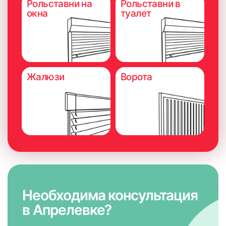
Рольставни на
Рольставни в
потолку (на саморезы)
окна
туалет
Жалюзи
Ворота
Необходима консультация
в Апрелевке?