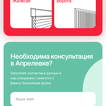
Жалюзи
Ворота
Необходима консультация
в Апрелевке?
Заполните контактные данные и
наш специалист свяжется с
Вами в ближайшее время