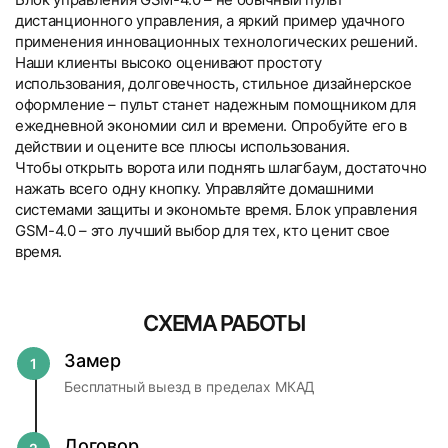
дистанционного управления, а яркий пример удачного
применения инновационных технологических решений.
Наши клиенты высоко оценивают простоту
использования, долговечность, стильное дизайнерское
оформление – пульт станет надежным помощником для
ежедневной экономии сил и времени. Опробуйте его в
действии и оцените все плюсы использования.
Чтобы открыть ворота или поднять шлагбаум, достаточно
нажать всего одну кнопку. Управляйте домашними
системами защиты и экономьте время. Блок управления
GSM-4.0 – это лучший выбор для тех, кто ценит свое
время.
Текстовые отзывы
Техническая информация
Компания «Системы Комфорта» предлагает различные
Компания «Системы Комфорта» предоставляет
Если товар доставил курьер, как и куда его
Потребляемая мощность, Вт не более 2
формы оплаты и сотрудничает как с физическими, так и с
увеличенную гарантию на жалюзи, рулонные шторы,
можно вернуть?
юридическими лицами. Каждый клиент может выбрать
рольставни и ворота сроком до 5 лет для физических лиц
СХЕМА РАБОТЫ
Память приемника до 2 000 номеров
СМОТРЕТЬ ВСЕ ОТЗЫВЫ →
оптимальный вариант.
и 1 год для юридических лиц. Выполняется заключение
Сроки, в которые можно вернуть товар?
договоров на расширенную гарантию.
Класс защиты IP IP54
Замер
1
Когда вернут деньги?
Исключение по сроку гарантии распространяется не
Михаил Алексеевич П.
Бесплатный выезд в пределах МКАД
Диапазон рабочих температур, °С -40,,,+55
несколько видов товаров: антимоскитные сетки,
Есть ли ограничения по возврату товара?
ВНИМАНИЕ!
Все заказы для физических лиц
автоматика на все виды товаров и ворота секционные,
13.07.2026
выполняются при условии предоплаты от 50 до 70
откатные и распашные, на фотопечать и покраску. На
Договор