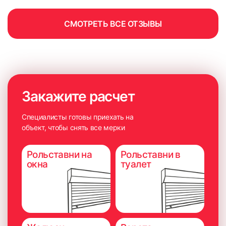
СМОТРЕТЬ ВСЕ ОТЗЫВЫ
Закажите расчет
Специалисты готовы приехать на
объект, чтобы снять все мерки
Рольставни на
Рольставни в
окна
туалет