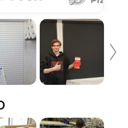
й, полукруглый, асимметричный. Также этот
О