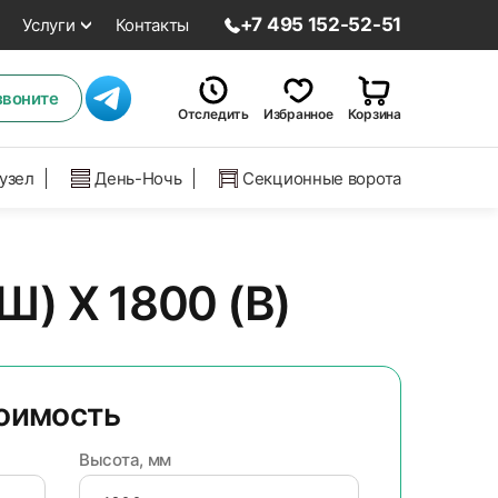
+7 495 152-52-51
Услуги
Контакты
звоните
Отследить
Избранное
Корзина
нузел
День-Ночь
Секционные ворота
) Х 1800 (В)
тоимость
Высота, мм