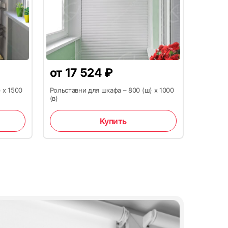
Гарантийный ремонт выполняется в срок от
3 до 30 дней с даты обращения
от
17 524
₽
03.
04.
1 500
₽
 х 1500
Рольставни для шкафа – 800 (ш) х 1000
(в)
Пульт Doorhan Transmitter 4 PRO
Купить
Купить
ы для платежа вручную, так как все данные
СМОТРЕТЬ ВСЕ ОТЗЫВЫ →
жку. Вам достаточно указать сумму перевода и
плате через почту
office@moskva-jaluzi.ru
или
 обработки платежа в сообщении укажите