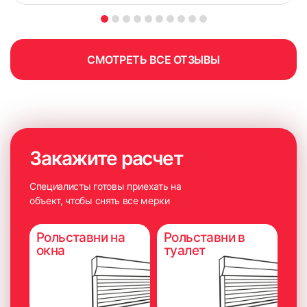
СМОТРЕТЬ ВСЕ ОТЗЫВЫ
Закажите расчет
Специалисты готовы приехать на
объект, чтобы снять все мерки
Рольставни на
Рольставни в
окна
туалет