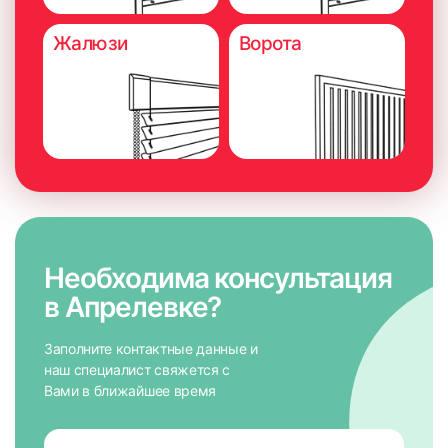
Жалюзи
Ворота
Необходима консультация
в Апрелевке?
Заполните контактные данные и
наш специалист свяжется с
Вами в ближайшее время