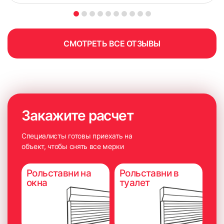
СМОТРЕТЬ ВСЕ ОТЗЫВЫ
Закажите расчет
Специалисты готовы приехать на
объект, чтобы снять все мерки
Рольставни на
Рольставни в
окна
туалет