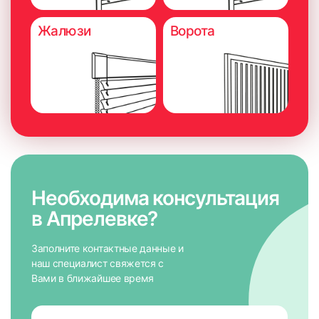
Жалюзи
Ворота
Необходима консультация
в Апрелевке?
Заполните контактные данные и
наш специалист свяжется с
Вами в ближайшее время