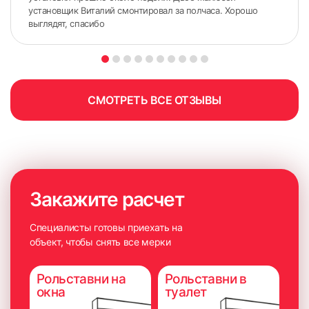
установщик Виталий смонтировал за полчаса. Хорошо
выглядят, спасибо
СМОТРЕТЬ ВСЕ ОТЗЫВЫ
измерьте ширину по стыкам штапика и рамы;
Закажите расчет
ширину необходимо передавать как размер «по ткани»;
измерьте высоту по стыками штапика и рамы;
Специалисты готовы приехать на
объект, чтобы снять все мерки
при боковой фиксации с помощью лески от замеренной
высоты необходимо вычесть 2 см.
Рольставни на
Рольставни в
окна
туалет
Если откосы подшиты слишком близко к стеклу, то