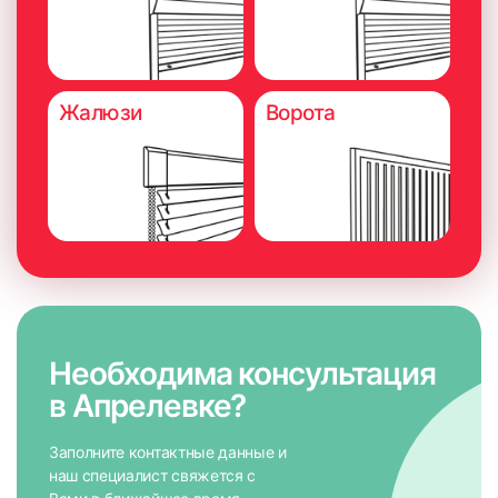
рекомендуется консультация специалиста.
Существует вероятность невозможности монтажа
или изменения схемы замера
Жалюзи
Ворота
Необходима консультация
в Апрелевке?
Заполните контактные данные и
наш специалист свяжется с