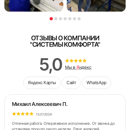
Я ознакомлен и согласен с
политикой об обработке
персональных данных
персональных данных
Поле обязательно для заполнения
Поле обязательно для заполнения
ОТЗЫВЫ О КОМПАНИИ
"СИСТЕМЫ КОМФОРТА"
5,0
Мы в
Я
ндекс
Яндекс Карты
Сайт
WhatsApp
Михаил Алексеевич П.
13.07.2026
Отличная работа. Оперативное исполнение. От звонка до
установки прошло около недели. Двое жалюзей