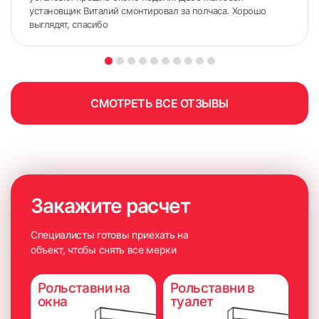
установщик Виталий смонтировал за полчаса. Хорошо
выглядят, спасибо
СМОТРЕТЬ ВСЕ ОТЗЫВЫ
измерьте ширину по стыкам штапика и рамы;
Закажите расчет
ширину необходимо передавать как размер «по ткани»;
измерьте высоту по стыками штапика и рамы;
Специалисты готовы приехать на
объект, чтобы снять все мерки
при боковой фиксации с помощью лески от замеренной
высоты необходимо вычесть 2 см.
Рольставни на
Рольставни в
окна
туалет
Если откосы подшиты слишком близко к стеклу, то