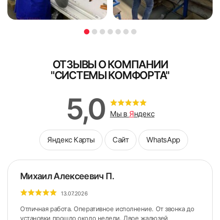
Я ознакомлен и согласен с
политикой об обработке
персональных данных
персональных данных
Поле обязательно для заполнения
Поле обязательно для заполнения
ОТЗЫВЫ О КОМПАНИИ
"СИСТЕМЫ КОМФОРТА"
5,0
Мы в
Я
ндекс
Яндекс Карты
Сайт
WhatsApp
Михаил Алексеевич П.
13.07.2026
Отличная работа. Оперативное исполнение. От звонка до
установки прошло около недели. Двое жалюзей