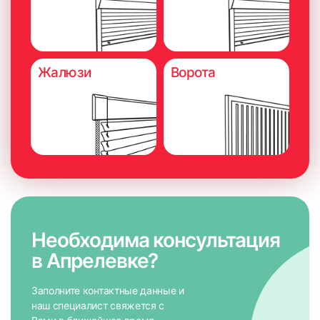
рекомендуется консультация специалиста.
Существует вероятность невозможности монтажа
или изменения схемы замера
Жалюзи
Ворота
Необходима консультация
в Апрелевке?
Заполните контактные данные и
наш специалист свяжется с