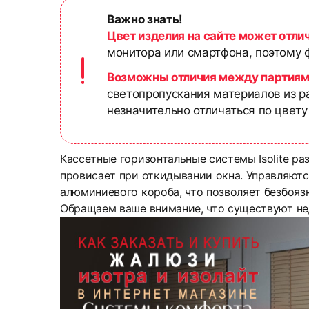
Важно знать!
Цвет изделия на сайте может отли
монитора или смартфона, поэтому ф
Возможны отличия между партиям
светопропускания материалов из р
незначительно отличаться по цвету
Кассетные горизонтальные системы Isolite ра
провисает при откидывании окна. Управляютс
алюминиевого короба, что позволяет безбоязн
Обращаем ваше внимание, что существуют не