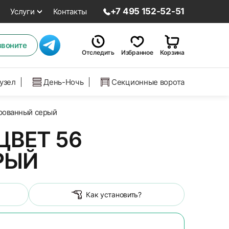
+7 495 152-52-51
Услуги
Контакты
звоните
Отследить
Избранное
Корзина
нузел
День-Ночь
Секционные ворота
ированный серый
ЦВЕТ 56
РЫЙ
Как установить?