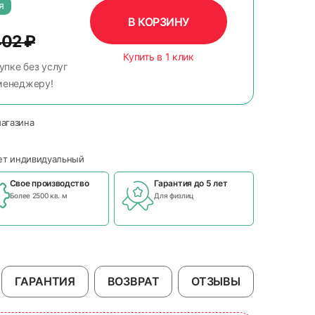
я
В КОРЗИНУ
402
₽
Купить в 1 клик
упке без услуг
менеджеру!
магазина
чет индивидуальный
Свое производство
Гарантия до 5 лет
Более 2500 кв. м
Для физлиц
ГАРАНТИЯ
ВОЗВРАТ
ОТЗЫВЫ