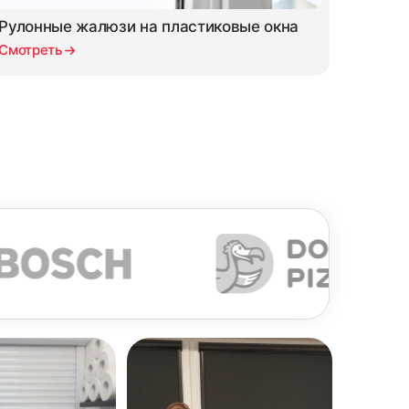
Рулонные жалюзи на пластиковые окна
Смотреть
СМОТРЕТЬ ВСЕ ОТЗЫВЫ →
 документов входят акт выполненных работ,
тостопор
12. Закрепить фиксатор цепи
апросу, а также договор со спецификацией.
ь
управления на раме
епи
ткрывающуюся створку одного окна