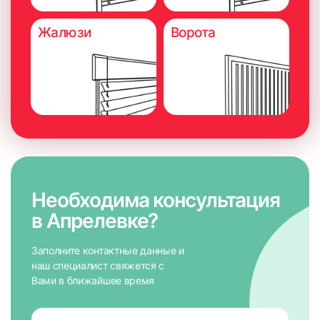
Жалюзи
Ворота
Необходима консультация
в Апрелевке?
Заполните контактные данные и
наш специалист свяжется с
Вами в ближайшее время