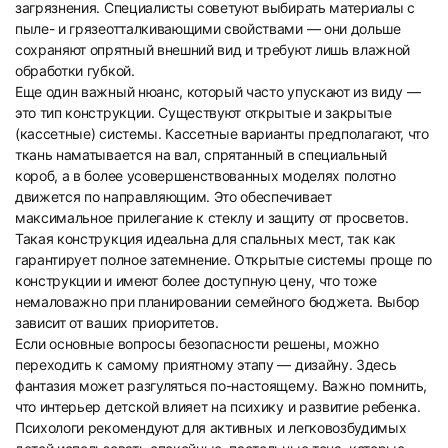
загрязнения. Специалисты советуют выбирать материалы с
пыле- и грязеотталкивающими свойствами — они дольше
сохраняют опрятный внешний вид и требуют лишь влажной
обработки губкой.
19
20
Еще один важный нюанс, который часто упускают из виду —
это тип конструкции. Существуют открытые и закрытые
(кассетные) системы. Кассетные варианты предполагают, что
ткань наматывается на вал, спрятанный в специальный
короб, а в более усовершенствованных моделях полотно
движется по направляющим. Это обеспечивает
максимальное прилегание к стеклу и защиту от просветов.
Такая конструкция идеальна для спальных мест, так как
21
22
гарантирует полное затемнение. Открытые системы проще по
конструкции и имеют более доступную цену, что тоже
немаловажно при планировании семейного бюджета. Выбор
зависит от ваших приоритетов.
Если основные вопросы безопасности решены, можно
переходить к самому приятному этапу — дизайну. Здесь
фантазия может разгуляться по-настоящему. Важно помнить,
что интерьер детской влияет на психику и развитие ребенка.
23
24
Психологи рекомендуют для активных и легковозбудимых