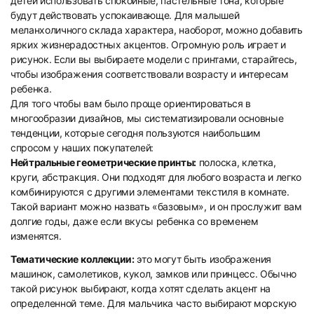
детей использовать спокойные, пастельные тона, которые
будут действовать успокаивающе. Для малышей
меланхоличного склада характера, наоборот, можно добавить
ярких жизнерадостных акцентов. Огромную роль играет и
рисунок. Если вы выбираете модели с принтами, старайтесь,
чтобы изображения соответствовали возрасту и интересам
ребенка.
25
26
Для того чтобы вам было проще ориентироваться в
многообразии дизайнов, мы систематизировали основные
тенденции, которые сегодня пользуются наибольшим
спросом у наших покупателей:
Нейтральные геометрические принты:
полоска, клетка,
круги, абстракция. Они подходят для любого возраста и легко
комбинируются с другими элементами текстиля в комнате.
Такой вариант можно назвать «базовым», и он прослужит вам
долгие годы, даже если вкусы ребенка со временем
изменятся.
Тематические коллекции:
это могут быть изображения
машинок, самолетиков, кукол, замков или принцесс. Обычно
такой рисунок выбирают, когда хотят сделать акцент на
определенной теме. Для мальчика часто выбирают морскую