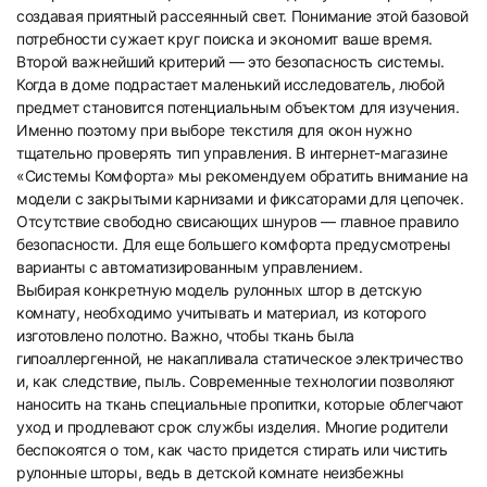
создавая приятный рассеянный свет. Понимание этой базовой
потребности сужает круг поиска и экономит ваше время.
13
14
Второй важнейший критерий — это безопасность системы.
Когда в доме подрастает маленький исследователь, любой
предмет становится потенциальным объектом для изучения.
Именно поэтому при выборе текстиля для окон нужно
тщательно проверять тип управления. В интернет-магазине
«Системы Комфорта» мы рекомендуем обратить внимание на
модели с закрытыми карнизами и фиксаторами для цепочек.
Отсутствие свободно свисающих шнуров — главное правило
15
16
безопасности. Для еще большего комфорта предусмотрены
варианты с автоматизированным управлением.
Выбирая конкретную модель рулонных штор в детскую
комнату, необходимо учитывать и материал, из которого
изготовлено полотно. Важно, чтобы ткань была
гипоаллергенной, не накапливала статическое электричество
и, как следствие, пыль. Современные технологии позволяют
наносить на ткань специальные пропитки, которые облегчают
17
18
уход и продлевают срок службы изделия. Многие родители
беспокоятся о том, как часто придется стирать или чистить
рулонные шторы, ведь в детской комнате неизбежны