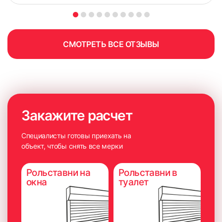
СМОТРЕТЬ ВСЕ ОТЗЫВЫ
Закажите расчет
Специалисты готовы приехать на
объект, чтобы снять все мерки
Рольставни на
Рольставни в
окна
туалет