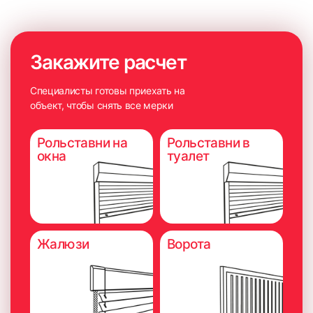
Закажите расчет
Специалисты готовы приехать на
объект, чтобы снять все мерки
Рольставни на
Рольставни в
окна
туалет
Жалюзи
Ворота