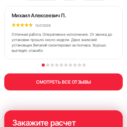
Если уверенности в правильности самостоятельного
замера нет, обязательно воспользуйтесь услугами
Михаил Алексеевич П.
специалиста. Мастер не только проведет точные расчеты
с использованием специального оборудования, но и
13.07.2026
продемонстрирует доступные для покупки образцы
Отличная работа. Оперативное исполнение. От звонка до
изделий. Красивое оформление окна начинается с
установки прошло около недели. Двое жалюзей
правильных замеров.
установщик Виталий смонтировал за полчаса. Хорошо
выглядят, спасибо
СМОТРЕТЬ ВСЕ ОТЗЫВЫ
Закажите расчет