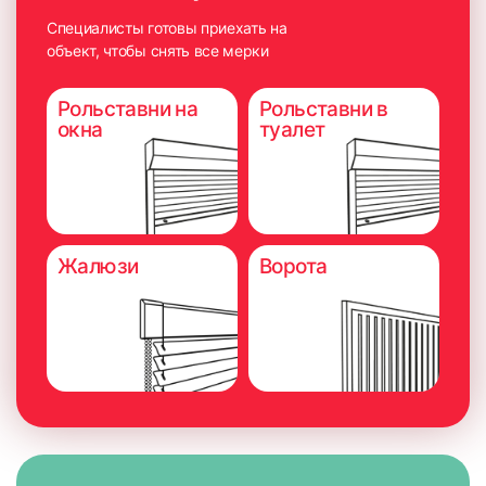
Специалисты готовы приехать на
объект, чтобы снять все мерки
Рольставни на
Рольставни в
окна
туалет
Жалюзи
Ворота