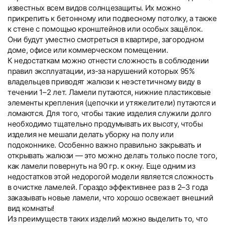
известных всем видов солнцезащиты. Их можно
прикрепить к бетонному или подвесному потолку, а также
к стене с помощью кронштейнов или особых защёлок.
Они будут уместно смотреться в квартире, загородном
доме, офисе или коммерческом помещении.
К недостаткам можно отнести сложность в соблюдении
правил эксплуатации, из-за нарушений которых 95%
владельцев приводят жалюзи к неэстетичному виду в
течении 1–2 лет. Ламели путаются, нижние пластиковые
элементы крепления (цепочки и утяжелители) путаются и
ломаются. Для того, чтобы такие изделия служили долго
необходимо тщательно продумывать их высоту, чтобы
изделия не мешали делать уборку на полу или
подоконнике. Особенно важно правильно закрывать и
открывать жалюзи — это можно делать только после того,
как ламели повернуть на 90 гр. к окну. Еще одним из
недостатков этой недорогой модели является сложность
в очистке ламелей. Гораздо эффективнее раз в 2–3 года
заказывать новые ламели, что хорошо освежает внешний
вид комнаты!
Из преимуществ таких изделий можно выделить то, что