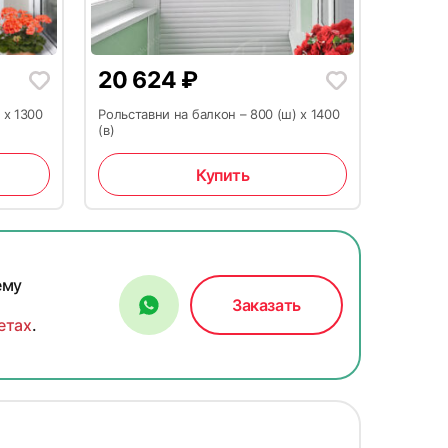
20 624
₽
 x 1300
Рольставни на балкон – 800 (ш) x 1400
(в)
Купить
ему
Заказать
етах
.