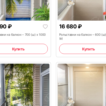
390
₽
16 680
₽
вни на балкон – 700 (ш) x 1000
Рольставни на балкон – 600 (ш)
(в)
Купить
Купить