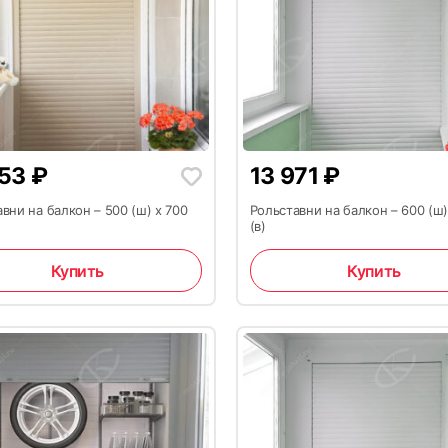
353
₽
13 971
₽
вни на балкон – 500 (ш) x 700
Рольставни на балкон – 600 (ш)
(в)
Купить
Купить