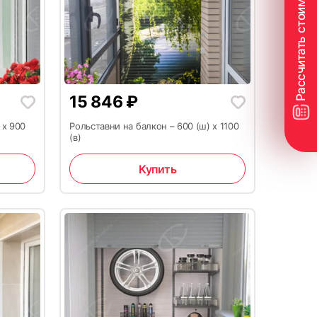
15 846
₽
 x 900
Рольставни на балкон – 600 (ш) x 1100
(в)
Купить