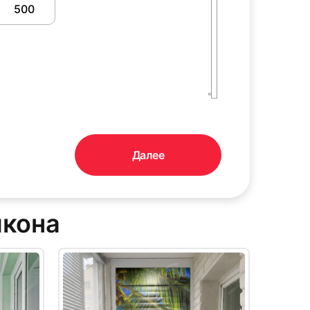
15
Далее
лкона