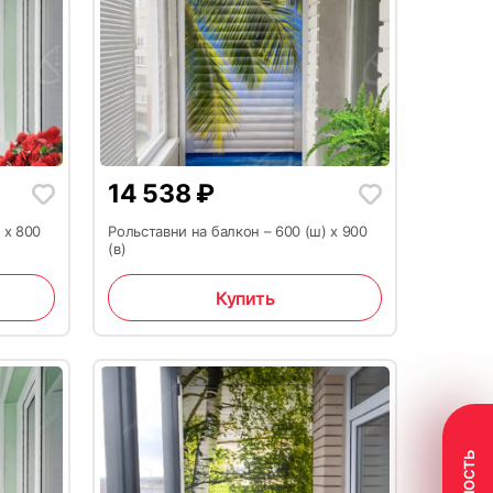
14 538
₽
 x 800
Рольставни на балкон – 600 (ш) x 900
(в)
Купить