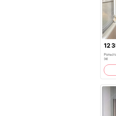
12 
Рольста
(в)