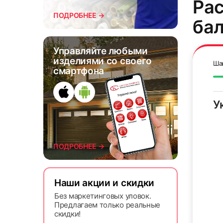
Рас
ПОДРОБНЕЕ →
ба
Управляйте любыми
изделиями со своего
Ша
смартфона
7
У
Ф
ПОДРОБНЕЕ →
Те
Наши акции и скидки
10
Без маркетинговых уловок.
Предлагаем только реальные
скидки!