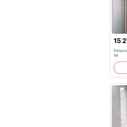
15 
Рольста
(в)