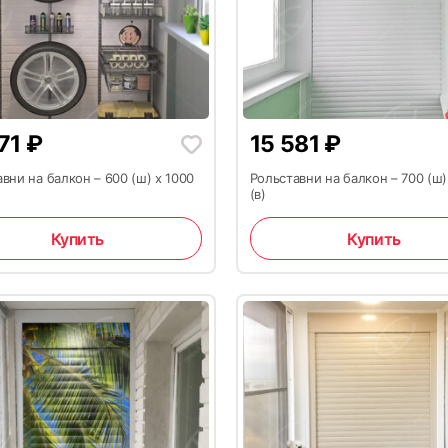
271
₽
15 581
₽
вни на балкон – 600 (ш) x 1000
Рольставни на балкон – 700 (ш)
(в)
Купить
Купить