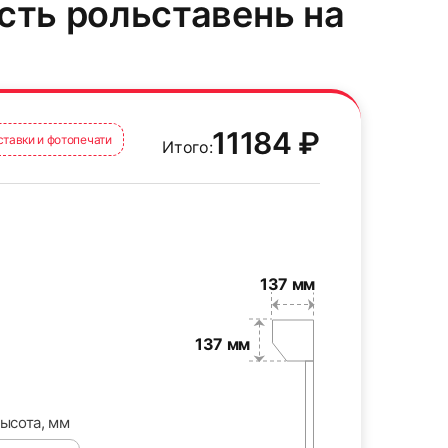
сть рольставень на
11184 ₽
ставки и фотопечати
Итого:
9
0 ₽
137 мм
137 мм
Индивидуально
12
ысота, мм
Индивидуально