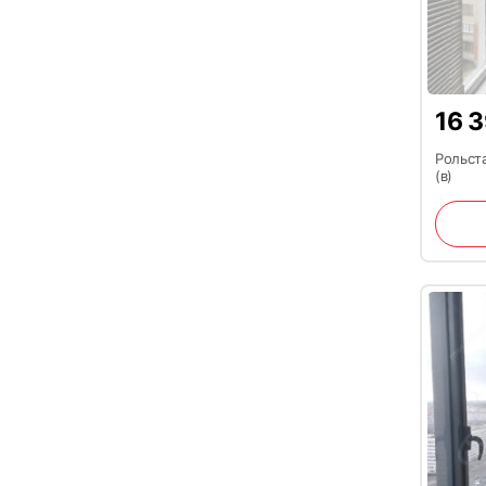
16 
Рольста
(в)