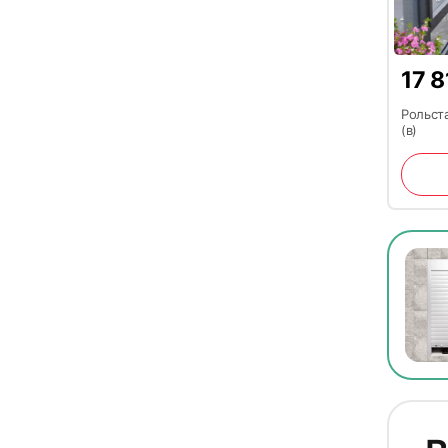
17 8
Рольста
(в)