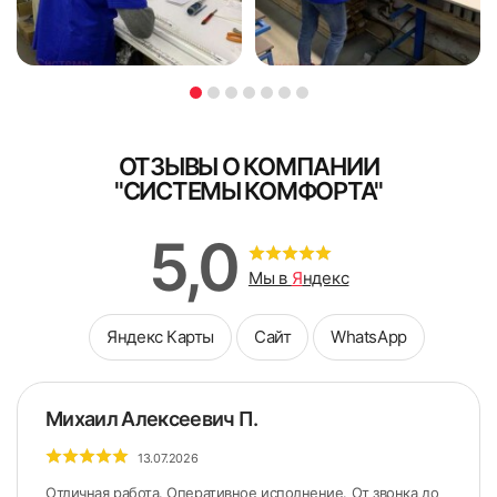
Я ознакомлен и согласен с
политикой об обработке
Я ознакомлен и согласен с
политикой об обработке
персональных данных
персональных данных
Поле обязательно для заполнения
Поле обязательно для заполнения
ОТЗЫВЫ О КОМПАНИИ
"СИСТЕМЫ КОМФОРТА"
7. Устанавливаем фиксатор ручки управления (по
желанию)
5,0
Мы в
Я
ндекс
Монтаж к стене или потолку
Яндекс Карты
Сайт
WhatsApp
Михаил Алексеевич П.
13.07.2026
Отличная работа. Оперативное исполнение. От звонка до