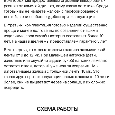
Во-вторых, мы предоставляем огромный выбор разных
расцветок ламелей для тех, кому важна эстетика. Среди
готовых вы не найдете жалюзи с перфорированной
лентой, а они особенно удобны при эксплуатации.
В-третьих, комплектация готовых изделий существенно
проще и менее долговечна по сравнения с нашими
изделиями, срок службы которых составляет более 10
лет. На наши изделия мы предоставляем гарантию 5 лет.
В-четвертых, в готовых жалюзи толщина алюминиевой
ленты от 9 до 12 мк. При малейшей нагрузке (дети,
животные или случайно задели рукой) на таких ламелях
остается излом, который уже нельзя исправить. Мы
изготавливаем жалюзи с толщиной ленты 18 мк. Это
гарантирует срок эксплуатации наших жалюзи от 10 лет и
более, они не выцветают через на солнце, и их сложно
повредить.
Инструкция по замеру
Горизонтальные алюминиевые
Текстовые отзывы
Компания «Системы Комфорта» предлагает различные
Компания «Системы Комфорта» предоставляет
Тип товара
Если товар доставил курьер, как и куда его
формы оплаты и сотрудничает как с физическими, так и с
увеличенную гарантию на жалюзи, рулонные шторы,
Самовывоз со склада
горизонтальных алюминиевых
жалюзи: инструкция по
можно вернуть?
юридическими лицами. Каждый клиент может выбрать
рольставни и ворота сроком до 5 лет для физических лиц
Адрес склада: г. Апрелевка, ул. 1-й Люберецкий пр.,
СХЕМА РАБОТЫ
жалюзи 25 мм
монтажу
СМОТРЕТЬ ВСЕ ОТЗЫВЫ →
Горизонтальные жалюзи
оптимальный вариант.
и 1 год для юридических лиц. Выполняется заключение
д.2
Сроки, в которые можно вернуть товар?