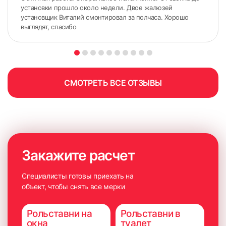
установки прошло около недели. Двое жалюзей
установщик Виталий смонтировал за полчаса. Хорошо
выглядят, спасибо
1. Размещаем опорную деталь в месте фиксации и
СМОТРЕТЬ ВСЕ ОТЗЫВЫ
размечаем место установки. ВАЖНО: кронштейны
должны быть строго на одной линии
Закажите расчет
Специалисты готовы приехать на
объект, чтобы снять все мерки
Рольставни на
Рольставни в
окна
туалет