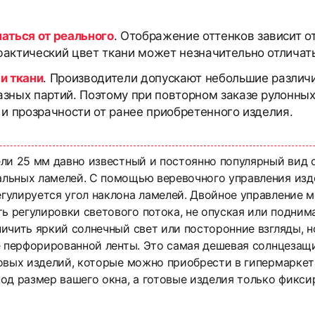
чаться от реального
. Отображение оттенков зависит о
актический цвет ткани может незначительно отличать
и ткани
. Производители допускают небольшие различи
азных партий. Поэтому при повторном заказе рулонны
 и прозрачности от ранее приобретенного изделия.
ели 25 мм давно известный и постоянно популярный вид
льных ламелей. С помощью веревочного управления изде
улируется угол наклона ламелей. Двойное управление м
регулировки светового потока, не опуская или поднима
ичить яркий солнечный свет или посторонние взгляды, 
е перфорированной ленты. Это самая дешевая солнцезащ
овых изделий, которые можно приобрести в гипермаркета
од размер вашего окна, а готовые изделия только фикси