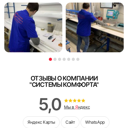
также договор со спецификацией.
Доплата при курьерской доставке
В случае доставки заказа нашим курьером, без монтажа -
доплата принимается наличными.
4. Удалить защитную пленку со скотча на карнизе. Не
Я ознакомлен и согласен с
политикой об обработке
Я ознакомлен и согласен с
политикой об обработке
допускать попадания на скотч пыли и грязи, не браться за
персональных данных
персональных данных
скотч пальцами.
Поле обязательно для заполнения
Поле обязательно для заполнения
ОТЗЫВЫ О КОМПАНИИ
"СИСТЕМЫ КОМФОРТА"
5,0
Мы в
Я
ндекс
Яндекс Карты
Сайт
WhatsApp