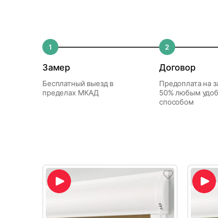
Исключение по сроку гарантии распространяе
Самовывоз со склада
Сроки, в которые можно вернуть тов
Модель
секционные, откатные и распашные, на фотопе
ВАЖНО!
Адрес склада: г. Апрелевка, ул. 1-й Любере
Когда вернут деньги?
Гарантия начинает действовать с момента у
Михаил Алексеевич П.
Ткань
При распаковке жалюзи НЕ использ
ВНИМАНИЕ!
Все заказы для физических
Пн. – Сб. с 09:00 до 17:30
потребителем. Для решения вопроса необходи
Есть ли ограничения по возврату тов
разрезать ткань или цепочку управ
скидки). Заказы для юридических лиц 
1
2
13.07.2026
Светозащита
возможно при предъявлении оригиналов доку
0 ₽
При установке жалюзи на монтажны
индивидуально для клиента.
После обнаружения неисправности следует о
вал на
Отличная работа. Оперативное исполнение. 
Замер
Договор
рамы окна.
Ширина
специалиста.
ьно
прошло около недели. Двое жалюзей устан
Бесплатный выезд в
Предоплата на з
смонтировал за полчаса. Хорошо выглядят,...
Высота
пределах МКАД
50% любым удо
Читать далее
Оплата для физичес
способом
Инструкция по установке 
Место установки
Доставка курьером за 
Если товар доставил курьер,
Срок
Гарантия предоставляется на весь товар
как и куда его можно
верн
Наша компания работает по системе единого
Направляющие
вернуть?
В течении дня
Без монтажа
По ста
Вернуть товар можно на склад по
способ
Тип крепления
адресу: г. Апрелевка, ул. 1-й
«О защ
Видеоотзывы
Люберецкий проезд, д. 2.
вправе
Индивидуальный расчет
Мы всегда решаем вопросы в
В любо
Управление
пользу клиента, чтобы исключить
После 
возврат товара.
Банковской картой — в офисе,
Налич
дней, 
Обратите внимание! При
Место применения
* При доставке грузовым а/м или негабаритно
заказа
замерщику или монтажнику;
устан
себе обязательно иметь