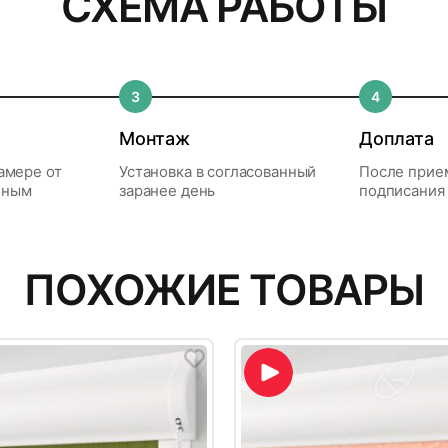
СХЕМА РАБОТЫ
тся не несколько видов товаров: антимоскитные сетки, 
Доставка 
ар?
Кассетные Uni-1 с С-образной направляющей
чать и покраску. На данные товары действует гарантия 1 
МКАД
цкий пр., д.2
становки конструкций нашими специалистами при услови
Анна Сергеевна 
Полиэстер
овать лезвие или нож! В противном случае есть боль
 лиц выполняются при условии предоплаты от 50 до 7
Доставка в течение раб
мо позвонить нам и согласовать время приезда специали
ара?
ления.
выполняются при 100 % предоплате. Это связано с тем
3
4
08.07.2026
100 %
ментов на покупку и монтаж конструкций сотрудниками 
0 ₽
й скотч надежность и долговечность изделия будет з
*
при покупке
бращаться с изделиями аккуратно, по возможности не ис
От звонка до установки
Заказываем жалюзи в «С
от 30 000 ₽
Монтаж
Доплата
От 300 мм до 1300 мм
овщик Виталий
третий раз. На этот раз 
амере от
Установка в согласованный
После прие
переговорной комнате....
От 500 мм до 2000 мм
бным
заранее день
подписания
Читать далее
ких лиц
Uni-1 на монтажный скотч
На пластиковые окна (кроме мансардных)
МКАД
Доставка 
и, в которые можно
Когда вернут деньги?
Диагностика, ремонт бракованных деталей
уть товар?
 налога на вмененный доход. Возможны следующие вариа
ПОХОЖИЕ ТОВАРЫ
Срок возврата денежных сре
С– образные направляющие
или полная замена (при невозможности
Получение товара в ПВЗ ТК
тье 26.1 «Дистанционный
регламентируемый
провести ремонтные работы) выполняются
 продажи товара» Закона РФ
законодательством — не поз
Точный расчет стоимости 
Кассета крепится на двухсторонний скотч или саморе
бесплатно в течение первых 12 месяцев; с 2
ите прав потребителей». Вы
10 дней с момента получени
от 0 ₽
двухсторонний монтажный скотч.
*
при п
по 5 года гарантия действует только на
 отказаться от товара:
возвращенного товара. Как
от 15
е время до его передачи,
правило, деньги возвращаем
товар, работы оплачиваются согласно
С помощью пластиковой цепочки
обращения.
действующим тарифам; если были выбраны
передачи — в течение 14
ными на месте
Через онлайн-банк или
не считая дня получения
самовывоз или платная доставка, товар
Зал, кухня, балкон, спальня, детская, офис, гостиница, о
го груза (длина одной из сторон более 1,5 м) стоимость
.
овки или в офисе
банкомат по выставленн
предоставляется в офис для диагностики