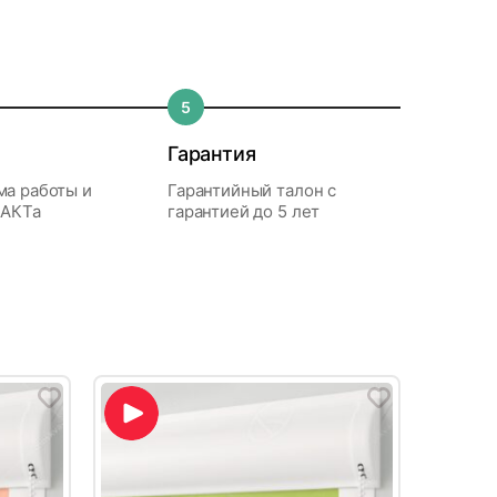
автоматика на все виды товаров и ворота
жалюзи курьером в пределах
(один) год.
и соблюдения правил эксплуатации
К.
Вла
шой риск поцарапать комплектацию,
0 % (в зависимости от товара и уровня
очего дня
Без монтажа
Для физ. лиц
ста для оценки. Рассмотрение претензии
, что каждое изделие изготавливается
5
нашей компании.
700 ₽
ависеть от качества обезжиривания
*
при покупке
пользовать. Пожалуйста, дождитесь
истемах Комфорта» для нашего офиса уже
Здрав
до 30 000 ₽
Гарантия
устанавливали вертикальные жалюзи в
и кач
ма работы и
Гарантийный талон с
высок
 АКТа
гарантией до 5 лет
до ПВЗ СДЭК
Есть ли ограничения по
Если после диагностики будет определено,
возврату товары?
нты расчета:
дств,
что случай не является гарантийным,
 в удобное время
В соответствии со ст. 26.1 ФЗ «О
ремонт проводится по желанию заказчика
днее
защите прав потребителя»
доставки сделает менеджер
зы (рекомендуем). Направляющие — на
после предварительной оплаты
я
Потребитель не вправе отказаться
окупке
от товара надлежащего качества,
 000 ₽
СМОТРЕТЬ ВСЕ ОТЗЫВЫ →
 в день
имеющего индивидуально-
определенные свойства, если
указанный товар может быть
В кассе любого банка по
использован исключительно
тель и др.
 доставки определяется после
ому
выставленному счету.
приобретающим его потребителем.