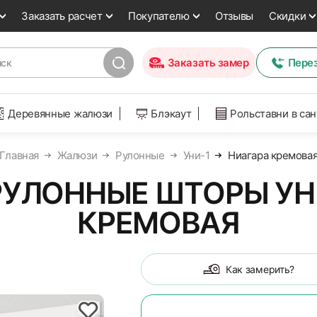
Заказать расчет
Покупателю
Отзывы
Скидки
Заказать замер
Пере
Деревянные жалюзи
Блэкаут
Рольставни в са
Главная
Жалюзи
Рулонные
Уни-1
Ниагара кремова
УЛОННЫЕ ШТОРЫ УНИ
КРЕМОВАЯ
Как замерить?