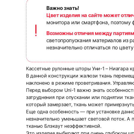
Важно знать!
Цвет изделия на сайте может отли
монитора или смартфона, поэтому ф
Возможны отличия между партиям
светопропускания материалов из р
незначительно отличаться по цвету
Кассетные рулонные шторы Уни-1 – Ниагара к
В данной конструкции жалюзи ткань перемеща
наклонено в режиме проветривания. Управля
Перед выбором Uni-1 важно знать особенност
затруднения при опускании или поднятии ткан
который замерзает, ткань может примерзнуть
Еще одна особенность — при установке данно
незначительно уменьшает световой поток. А п
тканью Блэкаут неэффективной.
Это изделие выбирают при очень глубоком шт