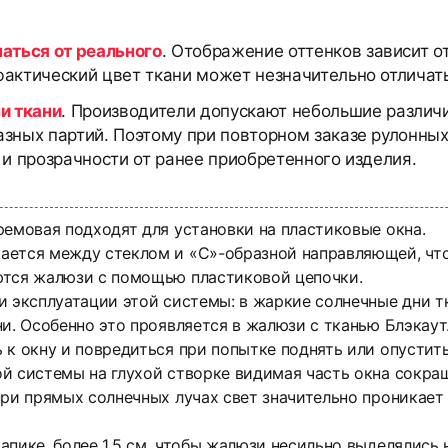
чаться от реального
. Отображение оттенков зависит о
актический цвет ткани может незначительно отличать
и ткани
. Производители допускают небольшие различи
азных партий. Поэтому при повторном заказе рулонны
 и прозрачности от ранее приобретенного изделия.
ремовая подходят для установки на пластиковые окна.
ется между стеклом и «С»-образной направляющей, что 
ются жалюзи с помощью пластиковой цепочки.
и эксплуатации этой системы: в жаркие солнечные дни тк
и. Особенно это проявляется в жалюзи с тканью Блэкаут. 
 к окну и повредиться при попытке поднять или опустить
й системы на глухой створке видимая часть окна сокращ
ри прямых солнечных лучах свет значительно проникает 
апике, более 1,5 см, чтобы жалюзи несильно выделялись 