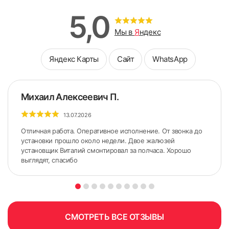
5,0
Мы в
Я
ндекс
Яндекс Карты
Сайт
WhatsApp
Михаил Алексеевич П.
13.07.2026
Отличная работа. Оперативное исполнение. От звонка до
установки прошло около недели. Двое жалюзей
установщик Виталий смонтировал за полчаса. Хорошо
выглядят, спасибо
5. По сделанным ранее меткам приложить карниз.
Желательно использовать строительный уровень для
точного горизонтального расположения карниза.
СМОТРЕТЬ ВСЕ ОТЗЫВЫ