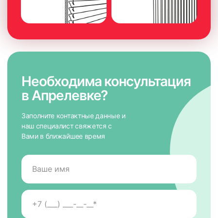
Необходима консультация
в Апрелевке?
Заполните контактные данные и
наш специалист свяжется с
Вами в ближайшее время
7. На направляющих снять защитную пленку для скотча,
приложить к окну и крепко прижать по всей высоте на 5-