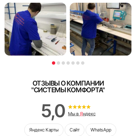
также договор со спецификацией.
Доплата при курьерской доставке
В случае доставки заказа нашим курьером, без монтажа -
доплата принимается наличными.
4. Удалить защитную пленку со скотча на карнизе. Не
Я ознакомлен и согласен с
политикой об обработке
Я ознакомлен и согласен с
политикой об обработке
допускать попадания на скотч пыли и грязи, не браться за
персональных данных
персональных данных
скотч пальцами.
Поле обязательно для заполнения
Поле обязательно для заполнения
ОТЗЫВЫ О КОМПАНИИ
"СИСТЕМЫ КОМФОРТА"
5,0
Мы в
Я
ндекс
Яндекс Карты
Сайт
WhatsApp