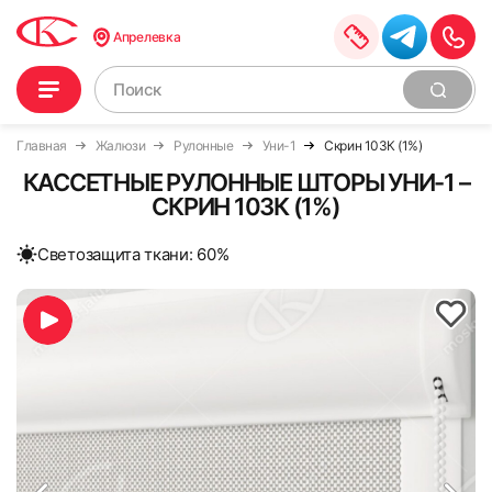
Апрелевка
Главная
Жалюзи
Рулонные
Уни-1
Скрин 103К (1%)
КАССЕТНЫЕ РУЛОННЫЕ ШТОРЫ УНИ-1 –
СКРИН 103К (1%)
Cветозащита ткани: 60%