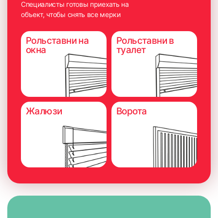
Специалисты готовы приехать на
объект, чтобы снять все мерки
Рольставни на
Рольставни в
окна
туалет
Жалюзи
Ворота
6. Плотно прижать карниз на 5-10 секунд для максимально
надёжного приклеивания.