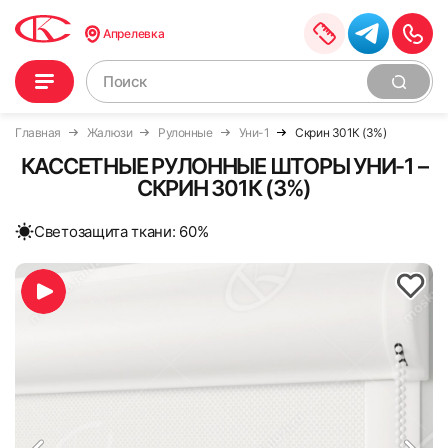
Апрелевка
Главная
Жалюзи
Рулонные
Уни-1
Скрин 301К (3%)
КАССЕТНЫЕ РУЛОННЫЕ ШТОРЫ УНИ-1 –
СКРИН 301К (3%)
Cветозащита ткани: 60%