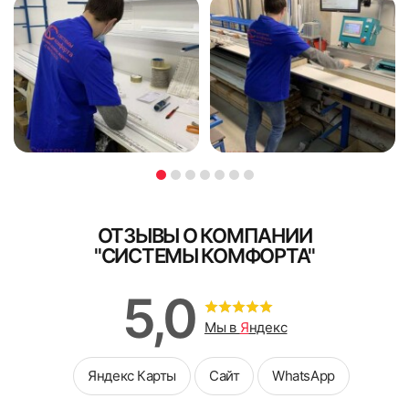
также договор со спецификацией.
Доплата при курьерской доставке
В случае доставки заказа нашим курьером, без монтажа -
доплата принимается наличными.
4. Удалить защитную пленку со скотча на карнизе. Не
Я ознакомлен и согласен с
политикой об обработке
Я ознакомлен и согласен с
политикой об обработке
допускать попадания на скотч пыли и грязи, не браться за
персональных данных
персональных данных
скотч пальцами.
Поле обязательно для заполнения
Поле обязательно для заполнения
ОТЗЫВЫ О КОМПАНИИ
"СИСТЕМЫ КОМФОРТА"
5,0
Мы в
Я
ндекс
Яндекс Карты
Сайт
WhatsApp