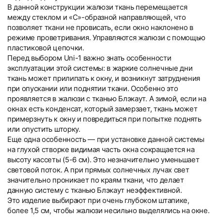
В данной конструкции жалюзи ткань перемещается
между стеклом и «С»-образной направляющей, что
позволяет ткани не провисать, если окно наклонено в
режиме проветривания. Управляются жалюзи с помощью
пластиковой цепочки.
Перед выбором Uni-1 важно знать особенности
эксплуатации этой системы: в жаркие солнечные дни
ткань может прилипать к окну, и возникнут затруднения
при опускании или поднятии ткани. Особенно это
проявляется в жалюзи с тканью Блэкаут. А зимой, если на
окнах есть конденсат, который замерзает, ткань может
примерзнуть к окну и повредиться при попытке поднять
или опустить шторку.
Еще одна особенность — при установке данной системы
на глухой створке видимая часть окна сокращается на
высоту кассеты (5-6 см). Это незначительно уменьшает
световой поток. А при прямых солнечных лучах свет
значительно проникает по краям ткани, что делает
данную систему с тканью Блэкаут неэффективной.
Это изделие выбирают при очень глубоком штапике,
более 1,5 см, чтобы жалюзи несильно выделялись на окне.