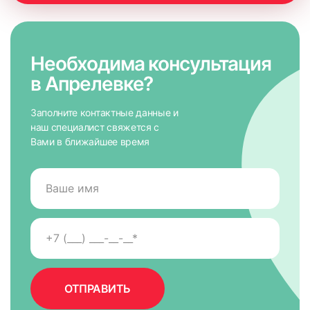
Необходима консультация
в Апрелевке?
Заполните контактные данные и
наш специалист свяжется с
Вами в ближайшее время
7. На направляющих снять защитную пленку для скотча,
приложить к окну и крепко прижать по всей высоте на 5-
10 сек. для максимально надежного крепления.