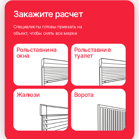
Закажите расчет
Специалисты готовы приехать на
объект, чтобы снять все мерки
Рольставни на
Рольставни в
окна
туалет
Жалюзи
Ворота
6. Плотно прижать карниз на 5-10 секунд для максимально
надёжного приклеивания.