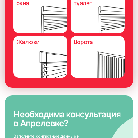
окна
туалет
Жалюзи
Ворота
Необходима консультация
в Апрелевке?
Заполните контактные данные и