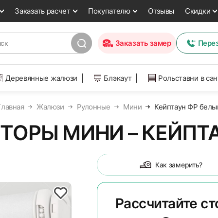
Заказать расчет
Покупателю
Отзывы
Скидки
Заказать замер
Пере
Деревянные жалюзи
Блэкаут
Рольставни в са
Главная
Жалюзи
Рулонные
Мини
Кейптаун ФР белы
ТОРЫ МИНИ – КЕЙПТА
Как замерить?
Рассчитайте с