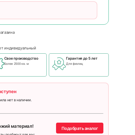
магазина
чет индивидуальный
Свое производство
Гарантия до 5 лет
Более 2500 кв. м
Для физлиц
оступен
ила нет в наличии.
ожий материал!
Подобрать аналог
ты подберут для вас