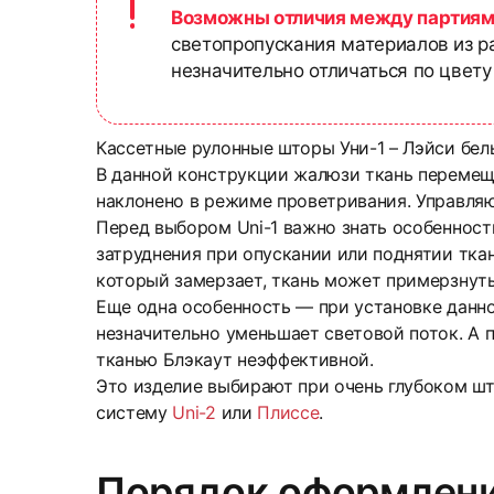
Возможны отличия между партиям
светопропускания материалов из р
незначительно отличаться по цвету
Кассетные рулонные шторы Уни-1 – Лэйси бел
В данной конструкции жалюзи ткань перемеща
наклонено в режиме проветривания. Управля
Перед выбором Uni-1 важно знать особенност
затруднения при опускании или поднятии ткан
который замерзает, ткань может примерзнуть
Еще одна особенность — при установке данно
незначительно уменьшает световой поток. А п
тканью Блэкаут неэффективной.
Это изделие выбирают при очень глубоком шт
систему
Uni-2
или
Плиссе
.
Порядок оформлени