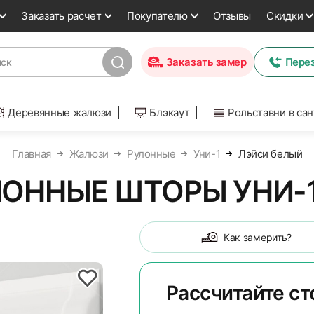
Заказать расчет
Покупателю
Отзывы
Скидки
Заказать замер
Пере
Деревянные жалюзи
Блэкаут
Рольставни в са
Главная
Жалюзи
Рулонные
Уни-1
Лэйси белый
ОННЫЕ ШТОРЫ УНИ-1
Как замерить?
Рассчитайте с