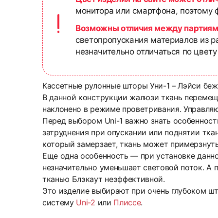
монитора или смартфона, поэтому ф
Возможны отличия между партиям
светопропускания материалов из р
незначительно отличаться по цвету
Кассетные рулонные шторы Уни-1 – Лэйси беж
В данной конструкции жалюзи ткань перемеща
наклонено в режиме проветривания. Управля
Перед выбором Uni-1 важно знать особенност
затруднения при опускании или поднятии ткан
который замерзает, ткань может примерзнуть
Еще одна особенность — при установке данно
незначительно уменьшает световой поток. А п
тканью Блэкаут неэффективной.
Это изделие выбирают при очень глубоком шт
систему
Uni-2
или
Плиссе
.