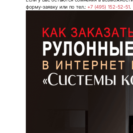
форму-заявку или по тел.:
+7 (495) 152-52-51
.