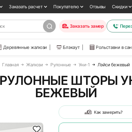
Заказать расчет
Покупателю
Отзывы
Скидки
Заказать замер
Пере
Деревянные жалюзи
Блэкаут
Рольставни в са
Главная
Жалюзи
Рулонные
Уни-1
Лэйси бежевый
РУЛОННЫЕ ШТОРЫ УН
БЕЖЕВЫЙ
Как замерить?