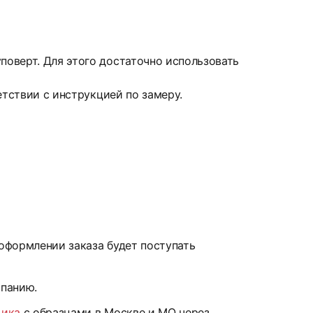
оверт. Для этого достаточно использовать
етствии с инструкцией по замеру.
 оформлении заказа будет поступать
мпанию.
щика
с образцами в Москве и МО через