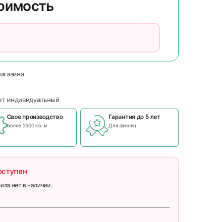
тоимость
магазина
чет индивидуальный
Свое производство
Гарантия до 5 лет
Более 2500 кв. м
Для физлиц
оступен
ила нет в наличии.