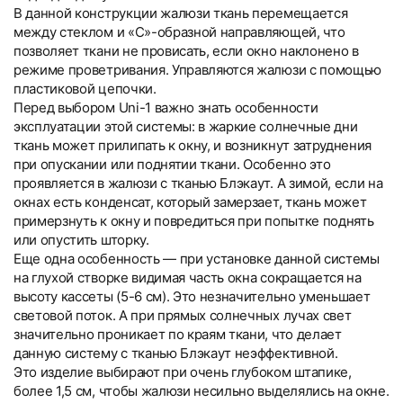
В данной конструкции жалюзи ткань перемещается
между стеклом и «С»-образной направляющей, что
позволяет ткани не провисать, если окно наклонено в
режиме проветривания. Управляются жалюзи с помощью
пластиковой цепочки.
Перед выбором Uni-1 важно знать особенности
эксплуатации этой системы: в жаркие солнечные дни
ткань может прилипать к окну, и возникнут затруднения
при опускании или поднятии ткани. Особенно это
проявляется в жалюзи с тканью Блэкаут. А зимой, если на
окнах есть конденсат, который замерзает, ткань может
примерзнуть к окну и повредиться при попытке поднять
или опустить шторку.
Еще одна особенность — при установке данной системы
на глухой створке видимая часть окна сокращается на
высоту кассеты (5-6 см). Это незначительно уменьшает
световой поток. А при прямых солнечных лучах свет
значительно проникает по краям ткани, что делает
данную систему с тканью Блэкаут неэффективной.
Это изделие выбирают при очень глубоком штапике,
более 1,5 см, чтобы жалюзи несильно выделялись на окне.