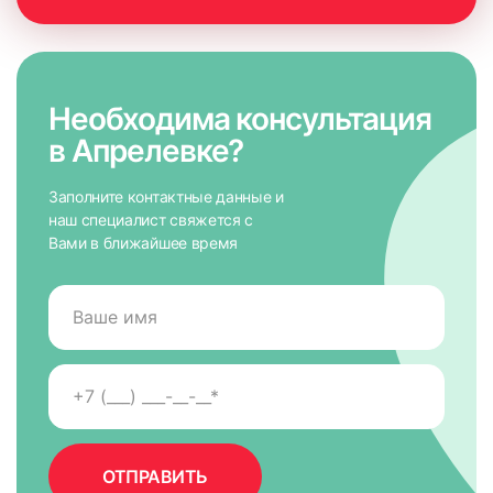
Необходима консультация
в Апрелевке?
Заполните контактные данные и
наш специалист свяжется с
Вами в ближайшее время
7. На направляющих снять защитную пленку для скотча,
приложить к окну и крепко прижать по всей высоте на 5-
10 сек. для максимально надежного крепления.