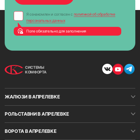
Я ознакомлен и согласен с
политикой об обработке
персональных данных
Поле обязательно для заполнения
СИСТЕМЫ
КОМФОРТА
ЖАЛЮЗИ В АПРЕЛЕВКЕ
РОЛЬСТАВНИ В АПРЕЛЕВКЕ
ВОРОТА В АПРЕЛЕВКЕ
8. Опустить ткань до нижнего уровня и закрепить
ограничитель хода (стопорное кольцо) цепи возле