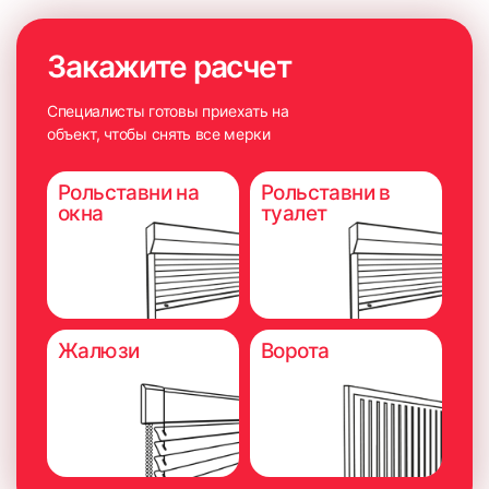
Закажите расчет
Специалисты готовы приехать на
объект, чтобы снять все мерки
Рольставни на
Рольставни в
окна
туалет
Жалюзи
Ворота
6. Плотно прижать карниз на 5-10 секунд для максимально
надёжного приклеивания.