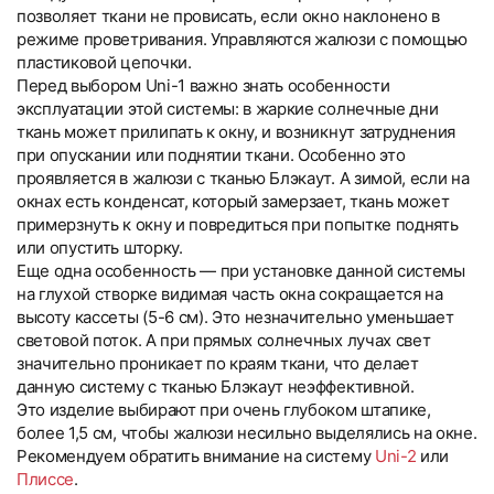
позволяет ткани не провисать, если окно наклонено в
режиме проветривания. Управляются жалюзи с помощью
пластиковой цепочки.
Перед выбором Uni-1 важно знать особенности
эксплуатации этой системы: в жаркие солнечные дни
ткань может прилипать к окну, и возникнут затруднения
при опускании или поднятии ткани. Особенно это
проявляется в жалюзи с тканью Блэкаут. А зимой, если на
окнах есть конденсат, который замерзает, ткань может
примерзнуть к окну и повредиться при попытке поднять
или опустить шторку.
Еще одна особенность — при установке данной системы
на глухой створке видимая часть окна сокращается на
высоту кассеты (5-6 см). Это незначительно уменьшает
световой поток. А при прямых солнечных лучах свет
значительно проникает по краям ткани, что делает
данную систему с тканью Блэкаут неэффективной.
Это изделие выбирают при очень глубоком штапике,
более 1,5 см, чтобы жалюзи несильно выделялись на окне.
Рекомендуем обратить внимание на систему
Uni-2
или
Плиссе
.