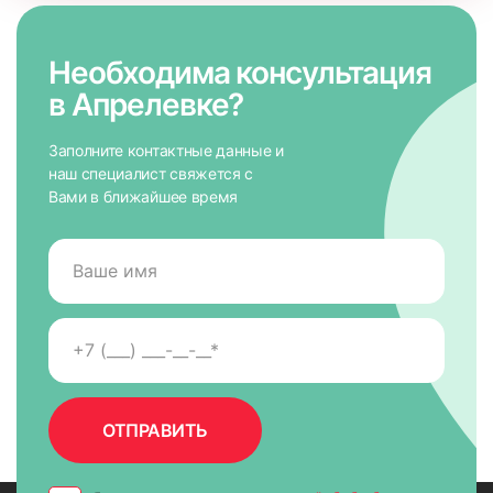
Необходима консультация
в Апрелевке?
Заполните контактные данные и
наш специалист свяжется с
Вами в ближайшее время
7. На направляющих снять защитную пленку для скотча,
приложить к окну и крепко прижать по всей высоте на 5-
10 сек. для максимально надежного крепления.