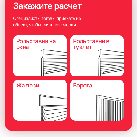
Закажите расчет
Специалисты готовы приехать на
объект, чтобы снять все мерки
Рольставни на
Рольставни в
окна
туалет
Жалюзи
Ворота
6. Плотно прижать карниз на 5-10 секунд для максимально
надёжного приклеивания.