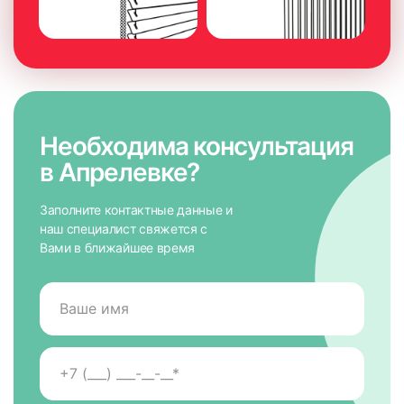
Необходима консультация
в Апрелевке?
Заполните контактные данные и
наш специалист свяжется с
Вами в ближайшее время
7. На направляющих снять защитную пленку для скотча,
приложить к окну и крепко прижать по всей высоте на 5-
10 сек. для максимально надежного крепления.