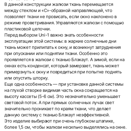
В данной конструкции жалюзи ткань перемещается
между стеклом и «С»-образной направляющей, что
позволяет ткани не провисать, если окно наклонено в
режиме проветривания. Управляются жалюзи с помощью
пластиковой цепочки.
Перед выбором Uni-1 важно знать особенности
эксплуатации этой системы: в жаркие солнечные дни
ткань может прилипать к окну, и возникнут затруднения
при опускании или поднятии ткани. Особенно это
проявляется в жалюзи с тканью Блэкаут. А зимой, если на
окнах есть конденсат, который замерзает, ткань может
примерзнуть к окну и повредиться при попытке поднять
или опустить шторку.
Еще одна особенность — при установке данной системы
на глухой створке видимая часть окна сокращается на
высоту кассеты (5-6 см). Это незначительно уменьшает
световой поток. А при прямых солнечных лучах свет
значительно проникает по краям ткани, что делает
данную систему с тканью Блэкаут неэффективной.
Это изделие выбирают при очень глубоком штапике,
более 1,5 см, чтобы жалюзи несильно выделялись на окне.