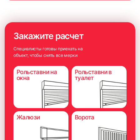
Закажите расчет
Специалисты готовы приехать на
объект, чтобы снять все мерки
Рольставни на
Рольставни в
окна
туалет
6. Плотно прижать карниз на 5-10 секунд для максимально
надёжного приклеивания.
Жалюзи
Ворота