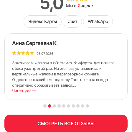
5,0
Мы в
Я
ндекс
Яндекс Карты
Сайт
WhatsApp
Анна Сергеевна К.
08.07.2026
Заказываем жалюзи в «Системах Комфорта» для нашего
офиса уже третий раз. На этот раз устанавливали
вертикальные жалюзи в переговорной комнате.
Отдельное спасибо менеджеру Татьяне – она всегда
5. По сделанным ранее меткам приложить карниз.
оперативно обрабатывает заявки,...
Желательно использовать строительный уровень для
Читать далее
точного горизонтального расположения карниза.
СМОТРЕТЬ ВСЕ ОТЗЫВЫ