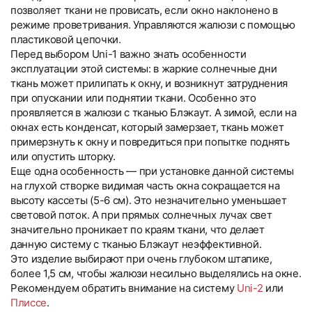
позволяет ткани не провисать, если окно наклонено в
режиме проветривания. Управляются жалюзи с помощью
пластиковой цепочки.
Перед выбором Uni-1 важно знать особенности
эксплуатации этой системы: в жаркие солнечные дни
ткань может прилипать к окну, и возникнут затруднения
при опускании или поднятии ткани. Особенно это
проявляется в жалюзи с тканью Блэкаут. А зимой, если на
окнах есть конденсат, который замерзает, ткань может
примерзнуть к окну и повредиться при попытке поднять
или опустить шторку.
Еще одна особенность — при установке данной системы
на глухой створке видимая часть окна сокращается на
высоту кассеты (5-6 см). Это незначительно уменьшает
световой поток. А при прямых солнечных лучах свет
значительно проникает по краям ткани, что делает
данную систему с тканью Блэкаут неэффективной.
Это изделие выбирают при очень глубоком штапике,
более 1,5 см, чтобы жалюзи несильно выделялись на окне.
Рекомендуем обратить внимание на систему
Uni-2
или
Плиссе
.