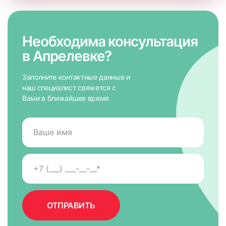
Необходима консультация
в Апрелевке?
Заполните контактные данные и
наш специалист свяжется с
Вами в ближайшее время
7. На направляющих снять защитную пленку для скотча,
приложить к окну и крепко прижать по всей высоте на 5-
10 сек. для максимально надежного крепления.