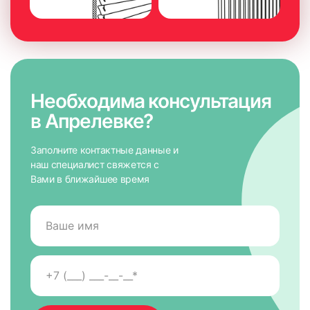
Необходима консультация
в Апрелевке?
Заполните контактные данные и
наш специалист свяжется с
Вами в ближайшее время
7. На направляющих снять защитную пленку для скотча,
приложить к окну и крепко прижать по всей высоте на 5-
10 сек. для максимально надежного крепления.