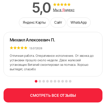
5,0
Мы в
Я
ндекс
Яндекс Карты
Сайт
WhatsApp
Михаил Алексеевич П.
13.07.2026
Отличная работа. Оперативное исполнение. От звонка до
установки прошло около недели. Двое жалюзей
установщик Виталий смонтировал за полчаса. Хорошо
выглядят, спасибо
5. По сделанным ранее меткам приложить карниз.
Желательно использовать строительный уровень для
точного горизонтального расположения карниза.
СМОТРЕТЬ ВСЕ ОТЗЫВЫ