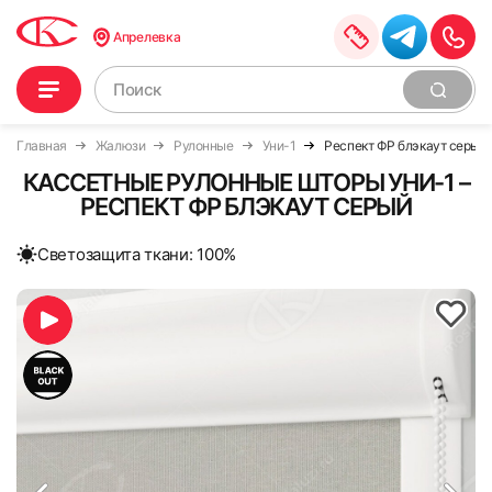
Апрелевка
Главная
Жалюзи
Рулонные
Уни-1
Респект ФР блэкаут серый
КАССЕТНЫЕ РУЛОННЫЕ ШТОРЫ УНИ-1 –
РЕСПЕКТ ФР БЛЭКАУТ СЕРЫЙ
Cветозащита ткани: 100%