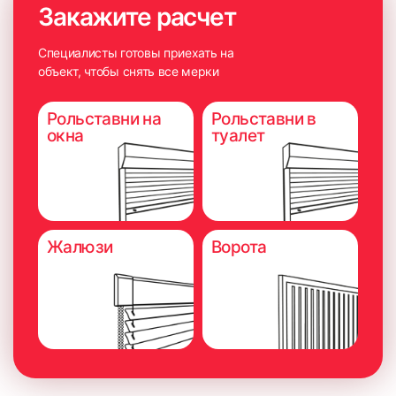
Закажите расчет
Специалисты готовы приехать на
объект, чтобы снять все мерки
Рольставни на
Рольставни в
окна
туалет
Жалюзи
Ворота
6. Плотно прижать карниз на 5-10 секунд для максимально
надёжного приклеивания.