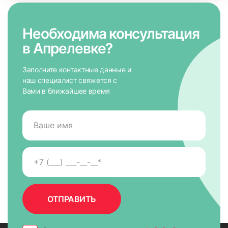
Необходима консультация
в Апрелевке?
Заполните контактные данные и
наш специалист свяжется с
Вами в ближайшее время
7. На направляющих снять защитную пленку для скотча,
приложить к окну и крепко прижать по всей высоте на 5-
10 сек. для максимально надежного крепления.