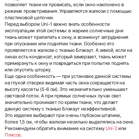
позволяет ткани не провисать, если окно наклонено в
режиме проветривания. Управляются жалюзи с помощью
пластиковой цепочки.
Перед выбором Uni-1 важно знать особенности
эксплуатации этой системы: в жаркие солнечные дни
ткань может прилипать к окну, и возникнут затруднения
при опускании или поднятии ткани. Особенно это
проявляется в жалюзи с тканью Блэкаут. А зимой, если на
окнах есть конденсат, который замерзает, ткань может
примерзнуть к окну и повредиться при попытке поднять
или опустить шторку.
Еще одна особенность — при установке данной системы
на глухой створке видимая часть окна сокращается на
высоту кассеты (5-6 см). Это незначительно уменьшает
световой поток. А при прямых солнечных лучах свет
значительно проникает по краям ткани, что делает
данную систему с тканью Блэкаут неэффективной.
Это изделие выбирают при очень глубоком штапике,
более 1,5 см, чтобы жалюзи несильно выделялись на окне.
Рекомендуем обратить внимание на систему
Uni-2
или
Плиссе
.