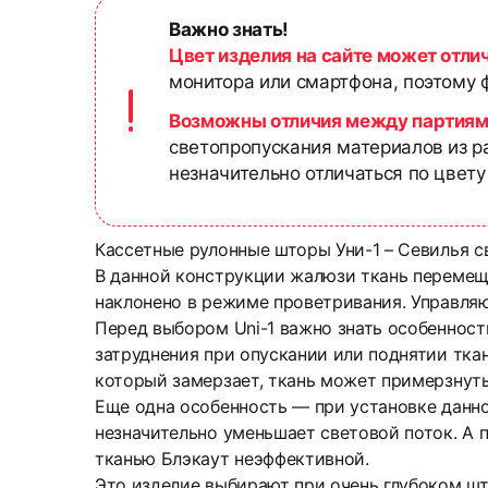
Важно знать!
Цвет изделия на сайте может отли
монитора или смартфона, поэтому ф
Возможны отличия между партиям
светопропускания материалов из р
незначительно отличаться по цвету
Кассетные рулонные шторы Уни-1 – Севилья с
В данной конструкции жалюзи ткань перемеща
наклонено в режиме проветривания. Управля
Перед выбором Uni-1 важно знать особенност
затруднения при опускании или поднятии ткан
который замерзает, ткань может примерзнуть
Еще одна особенность — при установке данно
незначительно уменьшает световой поток. А п
тканью Блэкаут неэффективной.
Это изделие выбирают при очень глубоком шт