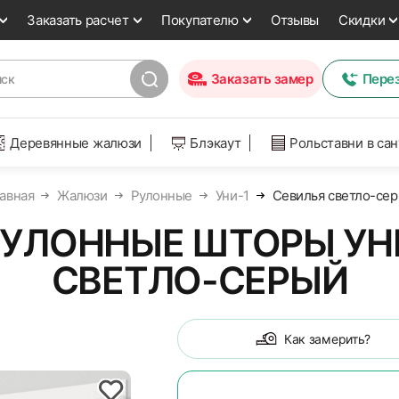
Заказать расчет
Покупателю
Отзывы
Скидки
Заказать замер
Пере
Деревянные жалюзи
Блэкаут
Рольставни в са
авная
Жалюзи
Рулонные
Уни-1
Севилья светло-се
УЛОННЫЕ ШТОРЫ УНИ
СВЕТЛО-СЕРЫЙ
Как замерить?