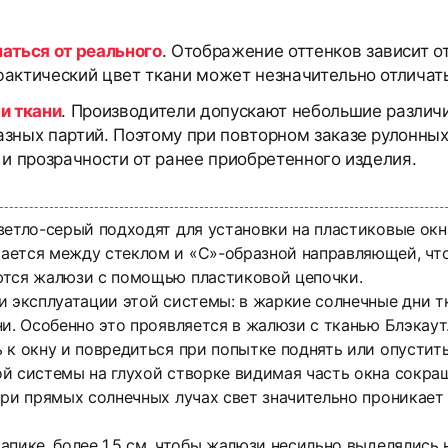
чаться от реального
. Отображение оттенков зависит о
актический цвет ткани может незначительно отличать
и ткани
. Производители допускают небольшие различи
азных партий. Поэтому при повторном заказе рулонны
 и прозрачности от ранее приобретенного изделия.
ветло-серый подходят для установки на пластиковые окн
ется между стеклом и «С»-образной направляющей, что 
ются жалюзи с помощью пластиковой цепочки.
и эксплуатации этой системы: в жаркие солнечные дни тк
и. Особенно это проявляется в жалюзи с тканью Блэкаут. 
 к окну и повредиться при попытке поднять или опустить
й системы на глухой створке видимая часть окна сокращ
ри прямых солнечных лучах свет значительно проникает 
апике, более 1,5 см, чтобы жалюзи несильно выделялись 